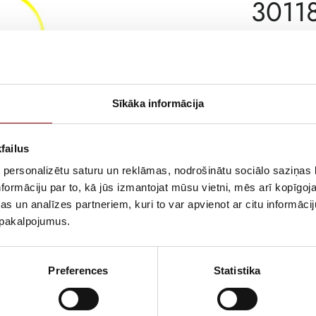
3011
ATLIKUMS
ARTIKULS
Sīkāka informācija
RAŽOTĀJA KO
failus
PIEGĀDES LAIK
NOLIKTAVĀ RĪ
 personalizētu saturu un reklāmas, nodrošinātu sociālo saziņas l
formāciju par to, kā jūs izmantojat mūsu vietni, mēs arī kopīgo
APRAKSTS
s un analīzes partneriem, kuri to var apvienot ar citu informācij
u pakalpojumus.
Preferences
Statistika