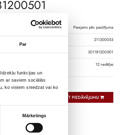
81200501
Pieejams pēc pasūtījuma
211300053
Par
DS
301181200501
S, JA PRECE NAV
12 nedēļas
GĀ
īdzekļu funkcijas un
jam ar saviem sociālās
u, ko viņiem sniedzat vai ko
PIEPRASĪT PIEDĀVĀJUMU
Mārketings