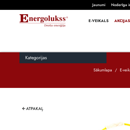
Jaunumi
Noderīga i
E-VEIKALS
AKCIJAS
Kategorijas
Sākumlapa
/
E-veik
ATPAKAĻ