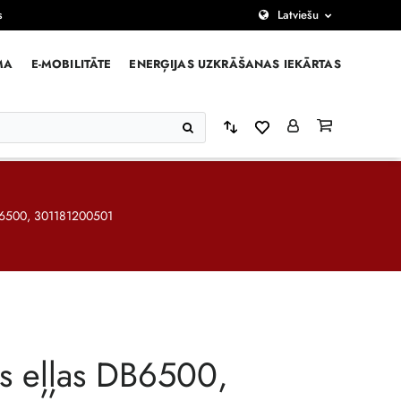
s
Latviešu
MA
E-MOBILITĀTE
ENERĢIJAS UZKRĀŠANAS IEKĀRTAS
B6500, 301181200501
s eļļas DB6500,