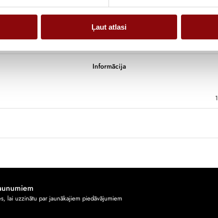
Ļaut atlasi
Informācija
jaunumiem
ies, lai uzzinātu par jaunākajiem piedāvājumiem