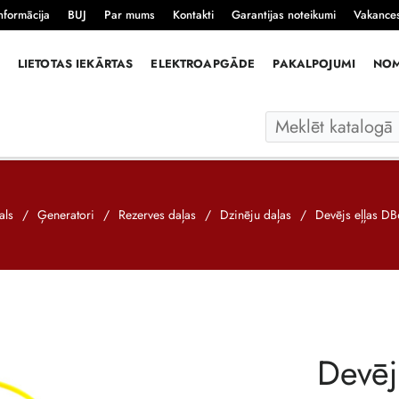
nformācija
BUJ
Par mums
Kontakti
Garantijas noteikumi
Vakance
LIETOTAS IEKĀRTAS
ELEKTROAPGĀDE
PAKALPOJUMI
NO
als
/
Ģeneratori
/
Rezerves daļas
/
Dzinēju daļas
/
Devējs eļļas D
Devēj