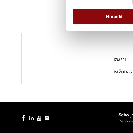
Noraidīt
IZMĒRI
RAŽOTĀJS
Seko 
Pierakst