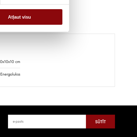
Atļaut visu
10x10x10 cm
Energolukss
SŪTĪT