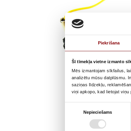
Piekrišana
Šī tīmekļa vietne izmanto sīk
Mēs izmantojam sīkfailus, lai
analizētu mūsu datplūsmu. In
saziņas līdzekļu, reklamēšana
viņi apkopo, kad lietojat viņ
Piekrišanas
Nepieciešams
izvēle