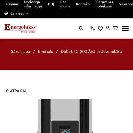
Noderīga
Par
Garantijas
Jaunumi
BUJ
Kontakti
Vakanc
informācija
mums
noteikumi
Latviešu
Sākumlapa
/
E-veikals
/
Delta UFC 200 Ātrā uzlādes iekārta
ATPAKAĻ