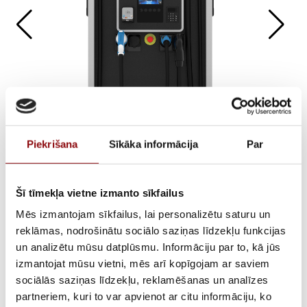
Piekrišana
Sīkāka informācija
Par
Delta UFC 200 Ātrā
uzlādes iekārta
Šī tīmekļa vietne izmanto sīkfailus
Mēs izmantojam sīkfailus, lai personalizētu saturu un
reklāmas, nodrošinātu sociālo saziņas līdzekļu funkcijas
ATLIKUMS
Pieejams pēc pasūtījuma
un analizētu mūsu datplūsmu. Informāciju par to, kā jūs
izmantojat mūsu vietni, mēs arī kopīgojam ar saviem
ARTIKULS
uzlade-12
sociālās saziņas līdzekļu, reklamēšanas un analīzes
partneriem, kuri to var apvienot ar citu informāciju, ko
PIEGĀDES LAIKS, JA PRECE NAV
8-10 nedēļas