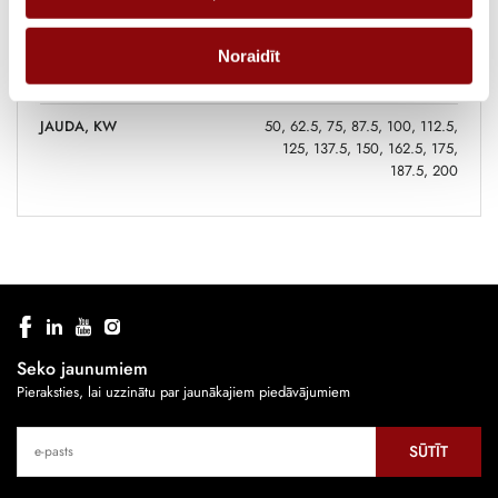
IZMĒRI
99.8x85.2x207.9 cm
Noraidīt
RAŽOTĀJS
Delta Electronics
JAUDA, KW
50, 62.5, 75, 87.5, 100, 112.5,
125, 137.5, 150, 162.5, 175,
187.5, 200
Seko jaunumiem
Pieraksties, lai uzzinātu par jaunākajiem piedāvājumiem
SŪTĪT