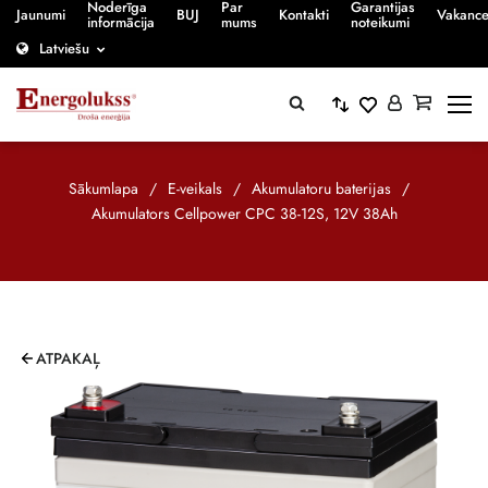
Noderīga
Par
Garantijas
Jaunumi
BUJ
Kontakti
Vakanc
informācija
mums
noteikumi
Latviešu
Sākumlapa
/
E-veikals
/
Akumulatoru baterijas
/
Akumulators Cellpower CPC 38-12S, 12V 38Ah
ATPAKAĻ