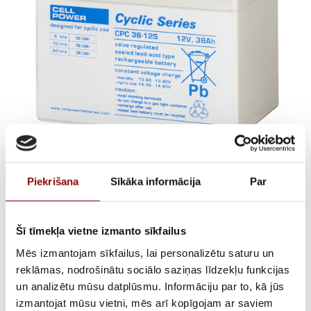
Akumulators Cellpower
Piekrišana
Sīkāka informācija
Par
CPC 38-12S, 12V 38Ah
€
87,68
Šī tīmekļa vietne izmanto sīkfailus
ar PVN
Mēs izmantojam sīkfailus, lai personalizētu saturu un
reklāmas, nodrošinātu sociālo saziņas līdzekļu funkcijas
ATLIKUMS
Out of stock
un analizētu mūsu datplūsmu. Informāciju par to, kā jūs
ARTIKULS
15131017
izmantojat mūsu vietni, mēs arī kopīgojam ar saviem