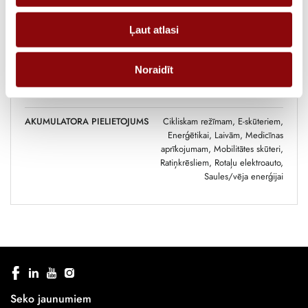
AKUMULATORA TIPS
AGM
Ļaut atlasi
IETILPĪBA, AH
38
KALPOŠANAS LAIKS, GADI
līdz 600 cikliem
Noraidīt
SPRIEGUMS, V
12
AKUMULATORA PIELIETOJUMS
Cikliskam režīmam, E-skūteriem,
Enerģētikai, Laivām, Medicīnas
aprīkojumam, Mobilitātes skūteri,
Ratiņkrēsliem, Rotaļu elektroauto,
Saules/vēja enerģijai
Seko jaunumiem