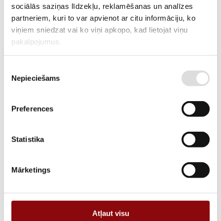
sociālās saziņas līdzekļu, reklamēšanas un analīzes
RAŽOTĀJA KODS
CPC 38-12 s
partneriem, kuri to var apvienot ar citu informāciju, ko
viņiem sniedzat vai ko viņi apkopo, kad lietojat viņu
PIEGĀDES LAIKS, JA PRECE NAV
2-3 nedēļas
pakalpojumus.
NOLIKTAVĀ RĪGĀ
APRAKSTS
Piekrišanas
Nepieciešams
Cellpower ražotās akumulatoru baterijas ir neapkalpojamas
izvēle
hermetizētas svina-skābes baterijas ar saistītu elektrolītu. Tās ir
pieļaujams novietot arī darbam horizontālā stāvoklī (uz sāniem)
Preferences
Informācija
Tehniskā specifikācija
Statistika
SVARS
10.7 kg
Mārketings
IZMĒRI
19.7x13.1x16.8 cm
RAŽOTĀJS
Cellpower
Atļaut visu