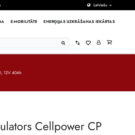
s
Latviešu
MA
E-MOBILITĀTE
ENERĢIJAS UZKRĀŠANAS IEKĀRTAS
I, 12V 40Ah
lators Cellpower CP