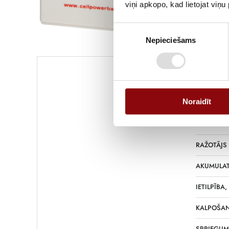
viņi apkopo, kad lietojat viņ
Piekrišanas
Nepieciešams
izvēle
Informācija
Noraidīt
SVARS
IZMĒRI
RAŽOTĀJS
AKUMULAT
IETILPĪBA,
KALPOŠAN
SPRIEGUM