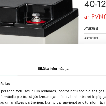
40-12
ar PVN
ATLIKUMS
ARTIKULS
RAŽOTĀJA KO
PIEGĀDES LAIK
NOLIKTAVĀ RĪ
Sīkāka informācija
APRAKSTS
Cellpower ražot
failus
skābes baterijas
horizontālā stāv
 personalizētu saturu un reklāmas, nodrošinātu sociālo saziņas l
formāciju par to, kā jūs izmantojat mūsu vietni, mēs arī kopīgo
s un analīzes partneriem, kuri to var apvienot ar citu informācij