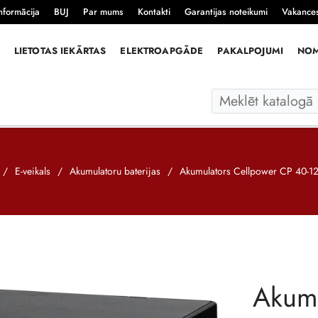
nformācija
BUJ
Par mums
Kontakti
Garantijas noteikumi
Vakance
LIETOTAS IEKĀRTAS
ELEKTROAPGĀDE
PAKALPOJUMI
NO
/
E-veikals
/
Akumulatoru baterijas
/
Akumulators Cellpower CP 40-12
Akumu