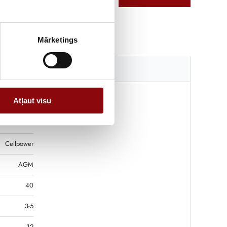
Mārketings
Tehniskā specifikācija
Atļaut visu
13.5 kg
7x16.5x17 cm
Cellpower
AGM
40
3-5
12