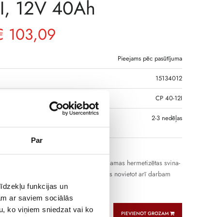
I, 12V 40Ah
€
103,09
Pieejams pēc pasūtījuma
15134012
DS
CP 40-12I
S, JA PRECE NAV
2-3 nedēļas
GĀ
Par
ās akumulatoru baterijas ir neapkalpojamas hermetizētas svina-
 ar saistītu elektrolītu. Tās ir pieļaujams novietot arī darbam
oklī (uz sāniem)
īdzekļu funkcijas un
jam ar saviem sociālās
u, ko viņiem sniedzat vai ko
PIEVIENOT GROZAM