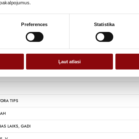
u pakalpojumus.
Preferences
Statistika
Ļaut atlasi
19.
ORA TIPS
 AH
AS LAIKS, GADI
S, V