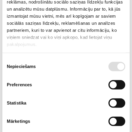
reklāmas, nodrošinātu sociālo saziņas līdzekļu funkcijas
RAŽOTĀJA KODS
CP 3.5-6
un analizētu mūsu datplūsmu. Informāciju par to, kā jūs
izmantojat mūsu vietni, mēs arī kopīgojam ar saviem
PIEGĀDES LAIKS, JA PRECE NAV
2-3 nedēļas
sociālās saziņas līdzekļu, reklamēšanas un analīzes
NOLIKTAVĀ RĪGĀ
partneriem, kuri to var apvienot ar citu informāciju, ko
viņiem sniedzat vai ko viņi apkopo, kad lietojat viņu
APRAKSTS
pakalpojumus.
Cellpower ražotās akumulatoru baterijas ir neapkalpojamas
hermetizētas svina-skābes baterijas ar saistītu elektrolītu. Tās ir
Piekrišanas
pieļaujams novietot arī darbam horizontālā stāvoklī (uz sāniem)
Nepieciešams
izvēle
Preferences
PIEVIENOT GROZAM
Statistika
Informācija
Tehniskā specifikācija
Mārketings