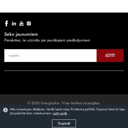
Seko jaunumiem
Pieraksties, lai uzzinātu par jaunākajiem piedāvājumiem
SŪTĪT
© 2026 Energolukss. Visas tiesības aizsargātas.
Mēs izmantojam sīkdatnes. Vairāk lasiet mūsu Privātuma politikā. Turpinot lietot šo lapu
Jūs piekrītat šiem noteikumiem.
Lasīt vairāk
Mājaslapas izstrāde
Turpināt