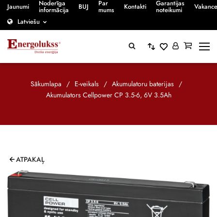
Noderīga
Par
Garantijas
Jaunumi
BUJ
Kontakti
Vakanc
informācija
mums
noteikumi
Latviešu
Sākumlapa
/
E-veikals
/
Akumulatoru baterijas
/
Akumulators Cellpower CP 3.5-6, 6V 3.5Ah
ATPAKAĻ