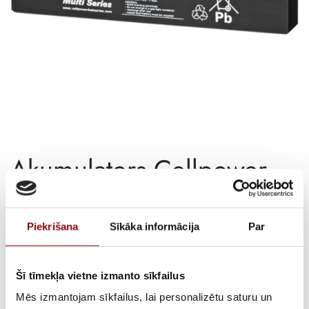
Akumulators Cellpower
CP 3.5-6, 6V 3.5Ah
Piekrišana
Sīkāka informācija
Par
€
6,26
ar PVN
ATLIKUMS
Pieejams pēc pasūtījuma
Šī tīmekļa vietne izmanto sīkfailus
Mēs izmantojam sīkfailus, lai personalizētu saturu un
ARTIKULS
15130816