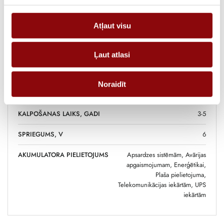
SVARS
0.62 kg
Atļaut visu
IZMĒRI
19.4x2.5x5.6 cm
RAŽOTĀJS
Cellpower
Ļaut atlasi
AKUMULATORA TIPS
AGM
Noraidīt
IETILPĪBA, AH
3.5
KALPOŠANAS LAIKS, GADI
3-5
SPRIEGUMS, V
6
AKUMULATORA PIELIETOJUMS
Apsardzes sistēmām, Avārijas
apgaismojumam, Enerģētikai,
Plaša pielietojuma,
Telekomunikācijas iekārtām, UPS
iekārtām