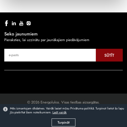
Seko jaunumiem
Pieraksties, lai uzzinātu par jaunākajiem piedāvājumiem
SŪTĪT
© 2026 Energolukss. Visas tiesības aizsargātas.
Mēs izmantojam sīkdatnes. Vairāk lasiet mūsu Privātuma politikā. Turpinot lietot šo lapu
Jūs piekrītat šiem noteikumiem.
Lasīt vairāk
Mājaslapas izstrāde
Turpināt