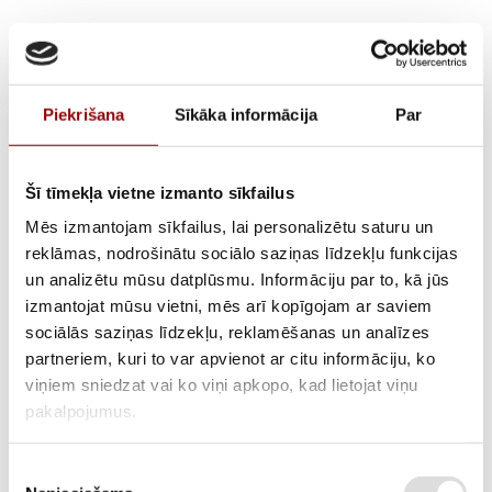
Piekrišana
Sīkāka informācija
Par
Šī tīmekļa vietne izmanto sīkfailus
Mēs izmantojam sīkfailus, lai personalizētu saturu un
reklāmas, nodrošinātu sociālo saziņas līdzekļu funkcijas
Akumulators Optima
un analizētu mūsu datplūsmu. Informāciju par to, kā jūs
izmantojat mūsu vietni, mēs arī kopīgojam ar saviem
44Ah/730A Red Top
sociālās saziņas līdzekļu, reklamēšanas un analīzes
partneriem, kuri to var apvienot ar citu informāciju, ko
RTU3.7, 8022-255
viņiem sniedzat vai ko viņi apkopo, kad lietojat viņu
pakalpojumus.
Piekrišanas
ATLIKUMS
Pieejams pēc pasūtījuma