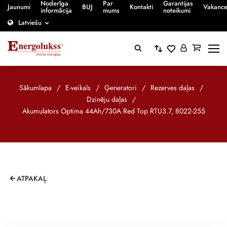
Noderīga
Par
Garantijas
Jaunumi
BUJ
Kontakti
Vakanc
informācija
mums
noteikumi
Latviešu
Sākumlapa
/
E-veikals
/
Ģeneratori
/
Rezerves daļas
/
Dzinēju daļas
/
Akumulators Optima 44Ah/730A Red Top RTU3.7, 8022-255
ATPAKAĻ