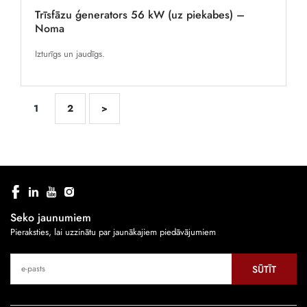
Trīsfāzu ģenerators 56 kW (uz piekabes) –
Noma
Izturīgs un jaudīgs.
1
2
>
Seko jaunumiem
Pieraksties, lai uzzinātu par jaunākajiem piedāvājumiem
SŪTĪT