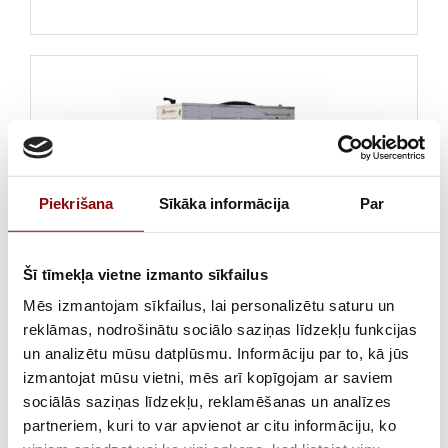
Piekrišana
Sīkāka informācija
Par
302,50 €
ar PVN
Šī tīmekļa vietne izmanto sīkfailus
Mēs izmantojam sīkfailus, lai personalizētu saturu un
Trīsfāzu ģenerators 240 kW (uz piekabes) –
reklāmas, nodrošinātu sociālo saziņas līdzekļu funkcijas
Noma
un analizētu mūsu datplūsmu. Informāciju par to, kā jūs
izmantojat mūsu vietni, mēs arī kopīgojam ar saviem
Jaudīgs un piemērots paralēlam darbam.
sociālās saziņas līdzekļu, reklamēšanas un analīzes
partneriem, kuri to var apvienot ar citu informāciju, ko