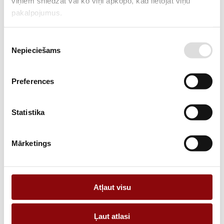
viņiem sniedzat vai ko viņi apkopo, kad lietojat viņu
pakalpojumus.
Piekrišanas
Nepieciešams
izvēle
Preferences
242,00 €
ar PVN
Statistika
Trīsfāzu ģenerators 160 kW (uz piekabes) –
Mārketings
Noma
Izturīgs un jaudīgs.
Atļaut visu
Ļaut atlasi