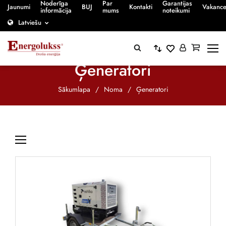
Noderīga
Par
Garantijas
Jaunumi
BUJ
Kontakti
Vakanc
informācija
mums
noteikumi
Latviešu
Ģeneratori
Sākumlapa
/
Noma
/
Ģeneratori