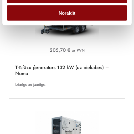
Noraidīt
205,70 €
ar PVN
Trīsfāzu ģenerators 132 kW (uz piekabes) –
Noma
Izturīgs un jaudīgs.