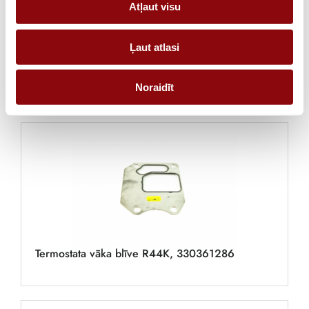
Atļaut visu
Ļaut atlasi
Termostats 35/50 tablete 1NC, 137-91-316
Noraidīt
Termostata vāka blīve R44K, 330361286