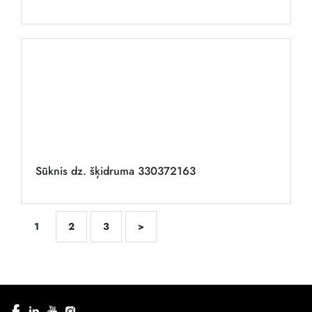
Sūknis dz. šķidruma 330372163
1
2
3
>