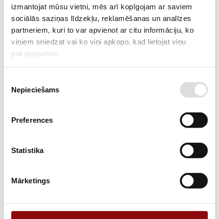
izmantojat mūsu vietni, mēs arī kopīgojam ar saviem
sociālās saziņas līdzekļu, reklamēšanas un analīzes
Termostats tablete NC 120/98°C, 37-913-81
partneriem, kuri to var apvienot ar citu informāciju, ko
viņiem sniedzat vai ko viņi apkopo, kad lietojat viņu
pakalpojumus.
Piekrišanas
Nepieciešams
izvēle
Preferences
Termostats REZ90321080
Statistika
Mārketings