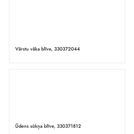
Vārstu vāka blīve, 330372044
Ūdens sūkņa blīve, 330371812