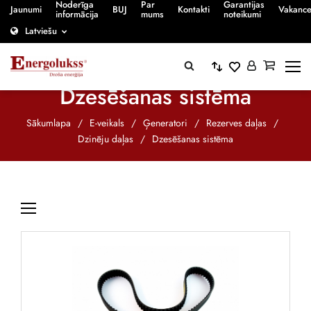
Noderīga
Par
Garantijas
Jaunumi
BUJ
Kontakti
Vakanc
informācija
mums
noteikumi
Latviešu
Dzesēšanas sistēma
Sākumlapa
/
E-veikals
/
Ģeneratori
/
Rezerves daļas
/
Dzinēju daļas
/
Dzesēšanas sistēma