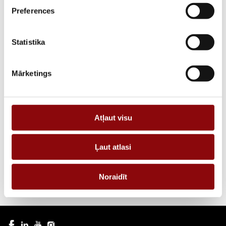
Preferences
Statistika
PREVIOUS POST
Mārketings
KOHLER tirgum piedāvās jaunu produktu
līniju no 275 līdz 830 kVA
Atļaut visu
NEXT POST
Energolukss atklāj savu uzlāžu tīklu!
Ļaut atlasi
Noraidīt