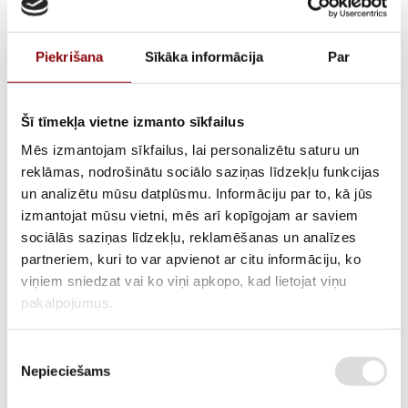
Piekrišana
Sīkāka informācija
Par
Šī tīmekļa vietne izmanto sīkfailus
Mēs izmantojam sīkfailus, lai personalizētu saturu un
reklāmas, nodrošinātu sociālo saziņas līdzekļu funkcijas
un analizētu mūsu datplūsmu. Informāciju par to, kā jūs
izmantojat mūsu vietni, mēs arī kopīgojam ar saviem
📅 03/04/2023
sociālās saziņas līdzekļu, reklamēšanas un analīzes
partneriem, kuri to var apvienot ar citu informāciju, ko
viņiem sniedzat vai ko viņi apkopo, kad lietojat viņu
Mēs piedalījāmies ”Elfack” izstādē, kura norisinājās no 9. -12.maijam,
pakalpojumus.
2023.gadā. “Elfack” ir Ziemeļeiropas lielākā tikšanās vieta visai
elektroenerģijas nozarei.
Piekrišanas
Nepieciešams
izvēle
SHARE:
ATPAKAĻ