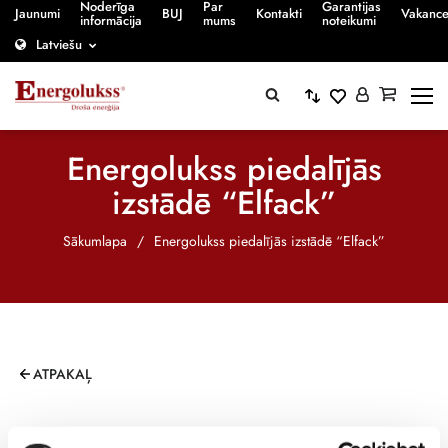
Noderīga
Par
Garantijas
Jaunumi
BUJ
Kontakti
Vakanc
informācija
mums
noteikumi
Latviešu
Energolukss piedalījās
izstādē “Elfack”
Sākumlapa
/
Energolukss piedalījās izstādē “Elfack”
ATPAKAĻ