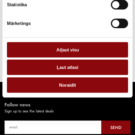
Statistika
View more
Mārketings
Oil system
View more
Atļaut visu
Start and control system
Ļaut atlasi
Noraidīt
Follow news
Sign up to see the latest deals
SEND