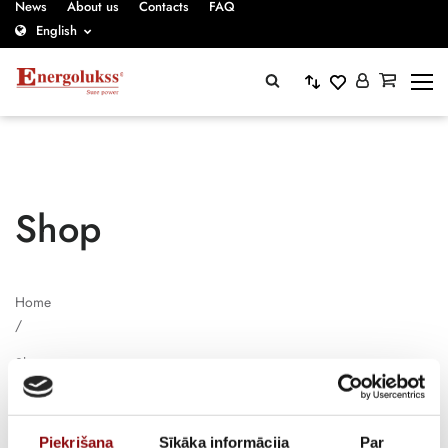
News
About us
Contacts
FAQ
English
Shop
Home
/
Shops
Piekrišana
Sīkāka informācija
Par