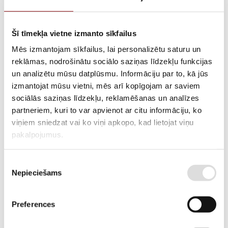
Šī tīmekļa vietne izmanto sīkfailus
View more
Mēs izmantojam sīkfailus, lai personalizētu saturu un
Catalogue
reklāmas, nodrošinātu sociālo saziņas līdzekļu funkcijas
un analizētu mūsu datplūsmu. Informāciju par to, kā jūs
View more
izmantojat mūsu vietni, mēs arī kopīgojam ar saviem
Cooling system
sociālās saziņas līdzekļu, reklamēšanas un analīzes
partneriem, kuri to var apvienot ar citu informāciju, ko
viņiem sniedzat vai ko viņi apkopo, kad lietojat viņu
View more
pakalpojumus.
Crank-slider mechanism and gaskets
Piekrišanas
View more
Nepieciešams
izvēle
Iekārtas
Preferences
View more
Intake-exhaust system