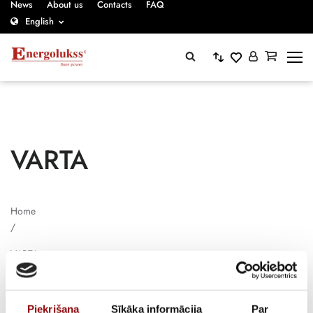
News
About us
Contacts
FAQ
English
VARTA
Home
/
VARTA
Piekrišana
Sīkāka informācija
Par