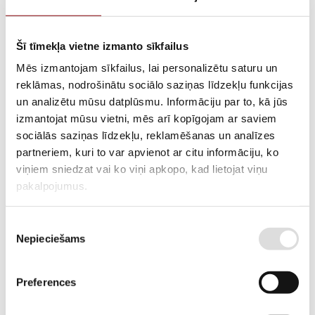
Šī tīmekļa vietne izmanto sīkfailus
View more
Mēs izmantojam sīkfailus, lai personalizētu saturu un
Catalogue
reklāmas, nodrošinātu sociālo saziņas līdzekļu funkcijas
un analizētu mūsu datplūsmu. Informāciju par to, kā jūs
View more
izmantojat mūsu vietni, mēs arī kopīgojam ar saviem
Cooling system
sociālās saziņas līdzekļu, reklamēšanas un analīzes
partneriem, kuri to var apvienot ar citu informāciju, ko
viņiem sniedzat vai ko viņi apkopo, kad lietojat viņu
View more
pakalpojumus.
Crank-slider mechanism and gaskets
Piekrišanas
View more
Nepieciešams
izvēle
Iekārtas
Preferences
View more
Intake-exhaust system