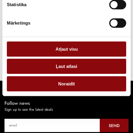
Statistika
View more
Mārketings
Oil system
View more
Atļaut visu
Start and control system
Ļaut atlasi
Noraidīt
Follow news
Sign up to see the latest deals
SEND