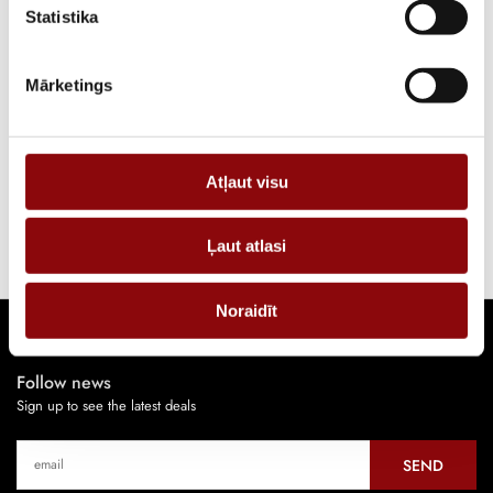
Statistika
View more
Mārketings
Oil system
View more
Atļaut visu
Start and control system
Ļaut atlasi
Noraidīt
Follow news
Sign up to see the latest deals
SEND