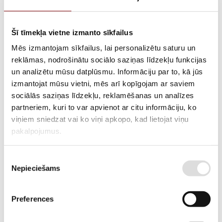
Šī tīmekļa vietne izmanto sīkfailus
View more
Mēs izmantojam sīkfailus, lai personalizētu saturu un
Catalogue
reklāmas, nodrošinātu sociālo saziņas līdzekļu funkcijas
un analizētu mūsu datplūsmu. Informāciju par to, kā jūs
View more
izmantojat mūsu vietni, mēs arī kopīgojam ar saviem
Cooling system
sociālās saziņas līdzekļu, reklamēšanas un analīzes
partneriem, kuri to var apvienot ar citu informāciju, ko
viņiem sniedzat vai ko viņi apkopo, kad lietojat viņu
View more
pakalpojumus.
Crank-slider mechanism and gaskets
Piekrišanas
View more
Nepieciešams
izvēle
Iekārtas
Preferences
View more
Intake-exhaust system