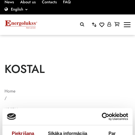
News
About us
Contacts
FAQ
English
KOSTAL
Home
/
KOSTAL
Piekrišana
Sīkāka informācija
Par