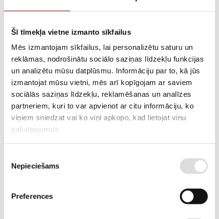
Šī tīmekļa vietne izmanto sīkfailus
View more
Mēs izmantojam sīkfailus, lai personalizētu saturu un
Catalogue
reklāmas, nodrošinātu sociālo saziņas līdzekļu funkcijas
un analizētu mūsu datplūsmu. Informāciju par to, kā jūs
View more
izmantojat mūsu vietni, mēs arī kopīgojam ar saviem
Cooling system
sociālās saziņas līdzekļu, reklamēšanas un analīzes
partneriem, kuri to var apvienot ar citu informāciju, ko
viņiem sniedzat vai ko viņi apkopo, kad lietojat viņu
View more
pakalpojumus.
Crank-slider mechanism and gaskets
Piekrišanas
View more
Nepieciešams
izvēle
Iekārtas
Preferences
View more
Intake-exhaust system