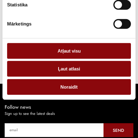
Statistika
View more
Mārketings
Oil system
View more
Atļaut visu
Start and control system
Ļaut atlasi
Noraidīt
Follow news
Sign up to see the latest deals
SEND