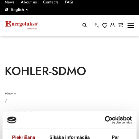
News
About us
Contacts
FAQ
English
KOHLER-SDMO
Home
/
KOHLER-SDMO
Piekrišana
Sīkāka informācija
Par