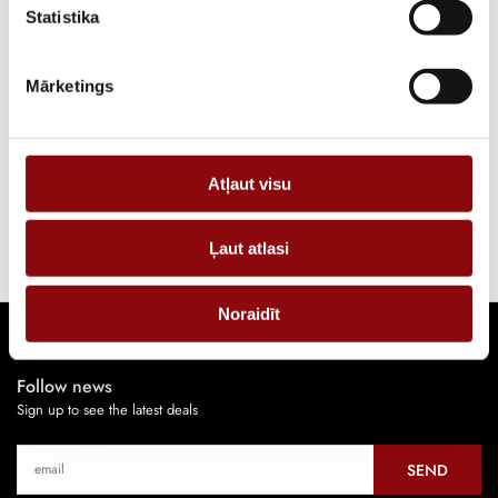
Statistika
View more
Mārketings
Oil system
View more
Atļaut visu
Start and control system
Ļaut atlasi
Noraidīt
Follow news
Sign up to see the latest deals
SEND