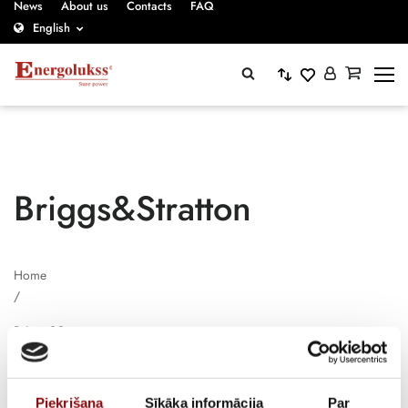
News
About us
Contacts
FAQ
English
Briggs&Stratton
Home
/
Briggs&Stratton
Piekrišana
Sīkāka informācija
Par