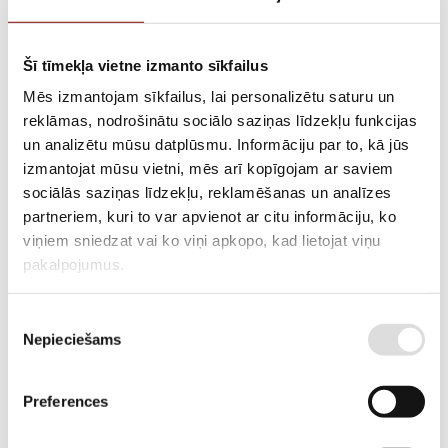
Šī tīmekļa vietne izmanto sīkfailus
View more
Mēs izmantojam sīkfailus, lai personalizētu saturu un
Catalogue
reklāmas, nodrošinātu sociālo saziņas līdzekļu funkcijas
un analizētu mūsu datplūsmu. Informāciju par to, kā jūs
View more
izmantojat mūsu vietni, mēs arī kopīgojam ar saviem
Cooling system
sociālās saziņas līdzekļu, reklamēšanas un analīzes
partneriem, kuri to var apvienot ar citu informāciju, ko
viņiem sniedzat vai ko viņi apkopo, kad lietojat viņu
View more
pakalpojumus.
Crank-slider mechanism and gaskets
Piekrišanas
View more
Nepieciešams
izvēle
Iekārtas
Preferences
View more
Intake-exhaust system