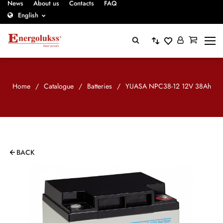
News
About us
Contacts
FAQ
English
Home
/
Catalogue
/
Batteries
/
YUASA NPC38-12 12V 38Ah
BACK