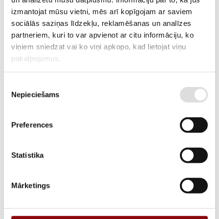
MANUFACTURER CODE
izmantojat mūsu vietni, mēs arī kopīgojam ar saviem
DELIVERY TIME IF THE PRODUCT
3-6 weeks
sociālās saziņas līdzekļu, reklamēšanas un analīzes
IS NOT IN STOCK IN RIGA
partneriem, kuri to var apvienot ar citu informāciju, ko
viņiem sniedzat vai ko viņi apkopo, kad lietojat viņu
DESCRIPTION
pakalpojumus.
The cyclic batteries manufactured by YUASA are maintenance-free
sealed lead-acid batteries with immobilized electrolyte. They can be
Piekrišanas
placed horizontally (on their sides) for operation. The operational
Nepieciešams
izvēle
lifespan is up to 600 cycles.
Preferences
ADD TO CART
Statistika
Information
Mārketings
WEIGHT
14 kg