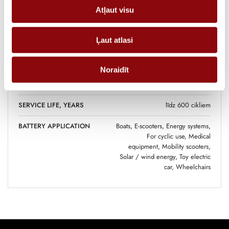
DIMENSIONS
19.7x16.5x17 cm
Atļaut visu
MANUFACTURER
YUASA
Ļaut atlasi
VOLTAGE, V
12
BATTERY TYPE
AGM
Noraidīt
CAPACITY, AH
38
SERVICE LIFE, YEARS
līdz 600 cikliem
BATTERY APPLICATION
Boats, E-scooters, Energy systems,
For cyclic use, Medical
equipment, Mobility scooters,
Solar / wind energy, Toy electric
car, Wheelchairs