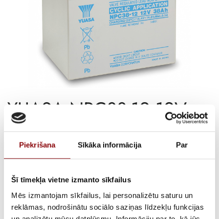
YUASA NPC38-12 12V
38Ah
Piekrišana
Sīkāka informācija
Par
€
131,60
Incl. VAT
Šī tīmekļa vietne izmanto sīkfailus
AVAILABILITY
Available on backorder
Mēs izmantojam sīkfailus, lai personalizētu saturu un
SKU
15154553
reklāmas, nodrošinātu sociālo saziņas līdzekļu funkcijas
un analizētu mūsu datplūsmu. Informāciju par to, kā jūs