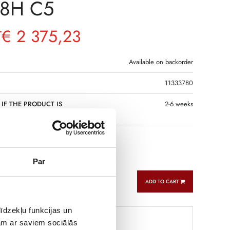
78H C5
€
2 375,23
T
Available on backorder
11333780
 IF THE PRODUCT IS
2-6 weeks
 IN RIGA
 water pump with HONDA engine.
Par
ADD TO CART
īdzekļu funkcijas un
jam ar saviem sociālās