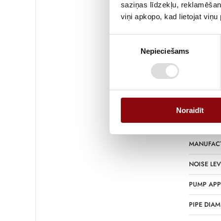
saziņas līdzekļu, reklamēšana
viņi apkopo, kad lietojat viņ
WEIGHT
Piekrišanas
DIMENSIO
Nepieciešams
izvēle
FUEL TANK
FUEL
FUEL CON
Noraidīt
STARTING
MANUFAC
NOISE LEV
PUMP APP
PIPE DIAM