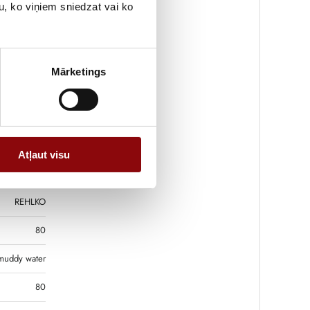
u, ko viņiem sniedzat vai ko
58 kg
8.5x53.5 cm
Mārketings
3.1
petrol
1.3
Atļaut visu
pull
REHLKO
80
muddy water
80