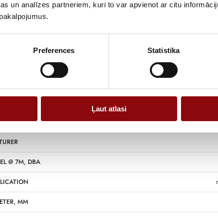
s un analīzes partneriem, kuri to var apvienot ar citu informācij
u pakalpojumus.
NS
69x4
Preferences
Statistika
 VOLUME, L
SUMPTION 75%, L/H
Ļaut atlasi
 SYSTEM
TURER
EL @ 7M, DBA
LICATION
ETER, MM