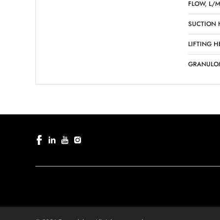
FLOW, L/M
SUCTION 
LIFTING H
GRANULO