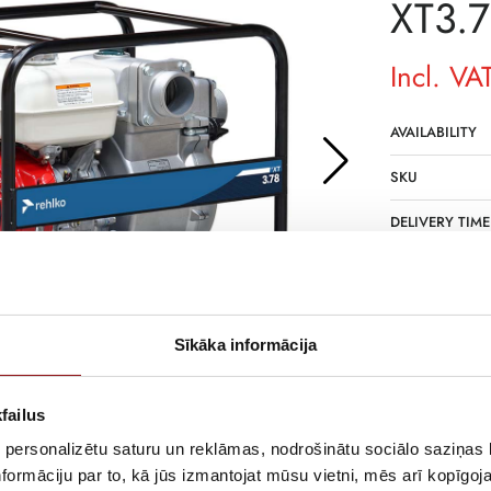
XT3.
Incl. VA
AVAILABILITY
SKU
DELIVERY TIME
NOT IN STOCK
DESCRIPTION
Durable muddy
Sīkāka informācija
failus
 personalizētu saturu un reklāmas, nodrošinātu sociālo saziņas l
Information
formāciju par to, kā jūs izmantojat mūsu vietni, mēs arī kopīgo