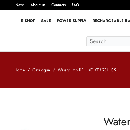
News
About us
Contacts
FAQ
E-SHOP
SALE
POWER SUPPLY
RECHARGEABLE BA
Home
/
Catalogue
/
Waterpump REHLKO XT3.78H C5
Wate