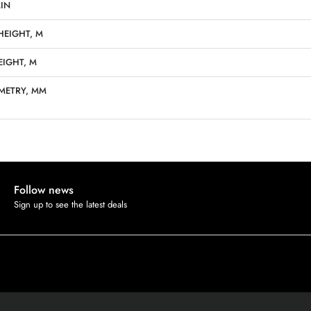
IN
HEIGHT, M
EIGHT, M
METRY, MM
Follow news
Sign up to see the latest deals