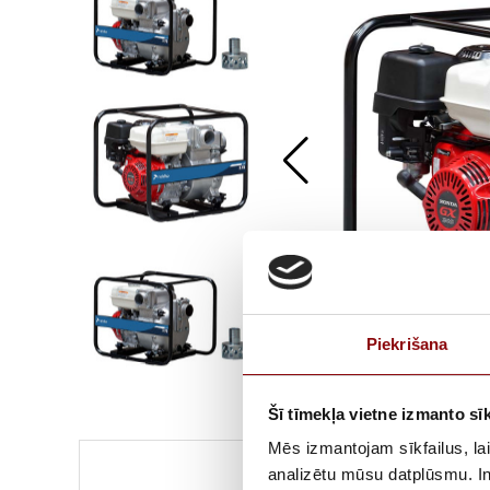
Piekrišana
Šī tīmekļa vietne izmanto sīk
Mēs izmantojam sīkfailus, lai
analizētu mūsu datplūsmu. In