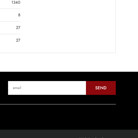
1340
8
27
27
SEND