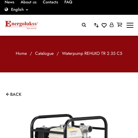
News
About us
Contacts
FAQ
English
Home
/
Catalogue
/
Waterpump REHLKO TR 2.35 C5
BACK