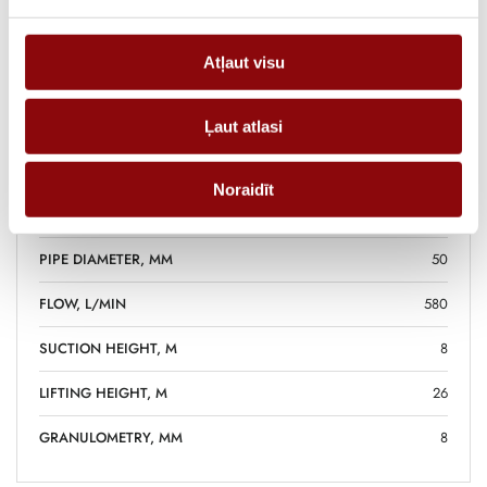
FUEL CONSUMPTION 75%,
0.9
L/H
Atļaut visu
STARTING SYSTEM
pull
MANUFACTURER
REHLKO
Ļaut atlasi
NOISE LEVEL @ 7M, DBA
75
Noraidīt
PUMP APPLICATION
dirty water
PIPE DIAMETER, MM
50
FLOW, L/MIN
580
SUCTION HEIGHT, M
8
LIFTING HEIGHT, M
26
GRANULOMETRY, MM
8