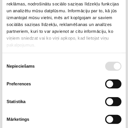
DELIVERY TIME IF THE PRODUCT
2-6 weeks
reklāmas, nodrošinātu sociālo saziņas līdzekļu funkcijas
IS NOT IN STOCK IN RIGA
un analizētu mūsu datplūsmu. Informāciju par to, kā jūs
izmantojat mūsu vietni, mēs arī kopīgojam ar saviem
DESCRIPTION
sociālās saziņas līdzekļu, reklamēšanas un analīzes
Dirty water pump with HONDA engine.
partneriem, kuri to var apvienot ar citu informāciju, ko
viņiem sniedzat vai ko viņi apkopo, kad lietojat viņu
pakalpojumus.
ADD TO CART
Piekrišanas
Information
Nepieciešams
izvēle
Preferences
WEIGHT
28.7 kg
DIMENSIONS
50.5x39.8x46.6 cm
Statistika
FUEL TANK VOLUME, L
3.1
Mārketings
FUEL
petrol