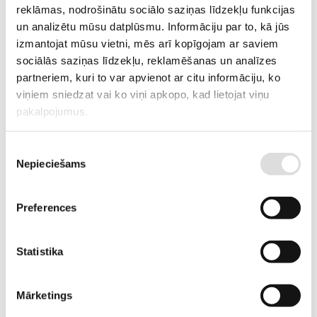
DELIVERY TIME IF THE PRODUCT
2-6 weeks
reklāmas, nodrošinātu sociālo saziņas līdzekļu funkcijas
IS NOT IN STOCK IN RIGA
un analizētu mūsu datplūsmu. Informāciju par to, kā jūs
izmantojat mūsu vietni, mēs arī kopīgojam ar saviem
DESCRIPTION
sociālās saziņas līdzekļu, reklamēšanas un analīzes
Very light and compact clean water pump with two-stroke motor.
partneriem, kuri to var apvienot ar citu informāciju, ko
viņiem sniedzat vai ko viņi apkopo, kad lietojat viņu
pakalpojumus.
ADD TO CART
Piekrišanas
Information
Nepieciešams
izvēle
Preferences
WEIGHT
5.5 kg
DIMENSIONS
34x24x31.5 cm
Statistika
FUEL TANK VOLUME, L
0.6
Mārketings
FUEL
petrol with oil