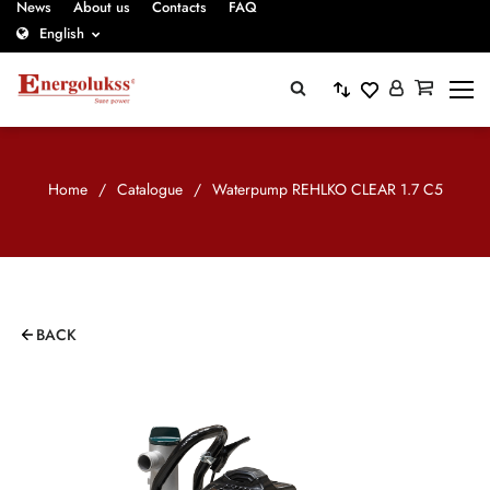
News
About us
Contacts
FAQ
English
Home
/
Catalogue
/
Waterpump REHLKO CLEAR 1.7 C5
BACK