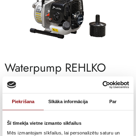
Waterpump REHLKO
CLEAR 1.7 C5
€
442,86
Incl. VAT
Piekrišana
Sīkāka informācija
Par
AVAILABILITY
Available on backorder
Šī tīmekļa vietne izmanto sīkfailus
SKU
11310180
Mēs izmantojam sīkfailus, lai personalizētu saturu un