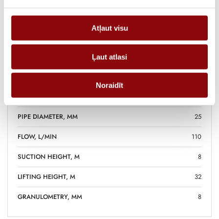
FUEL CONSUMPTION 75%,
0.8
L/H
Atļaut visu
STARTING SYSTEM
pull
MANUFACTURER
REHLKO
Ļaut atlasi
NOISE LEVEL @ 7M, DBA
82
Noraidīt
PUMP APPLICATION
clean water
PIPE DIAMETER, MM
25
FLOW, L/MIN
110
SUCTION HEIGHT, M
8
LIFTING HEIGHT, M
32
GRANULOMETRY, MM
8