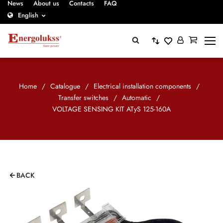
News
About us
Contacts
FAQ
English
Home
/
Catalogue
/
Electrical installation components
/
Transfer switches
/
Automatic
/
VOLTAGE SENSING KIT ATyS 125-160A
BACK