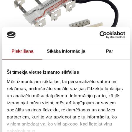
Piekrišana
Sīkāka informācija
Par
Šī tīmekļa vietne izmanto sīkfailus
VOLTAGE SENSING KIT
Mēs izmantojam sīkfailus, lai personalizētu saturu un
ATyS 125-160A
reklāmas, nodrošinātu sociālo saziņas līdzekļu funkcijas
un analizētu mūsu datplūsmu. Informāciju par to, kā jūs
izmantojat mūsu vietni, mēs arī kopīgojam ar saviem
€
65,67
Incl. VAT
sociālās saziņas līdzekļu, reklamēšanas un analīzes
partneriem, kuri to var apvienot ar citu informāciju, ko
AVAILABILITY
Available on backorder
viņiem sniedzat vai ko viņi apkopo, kad lietojat viņu
pakalpojumus.