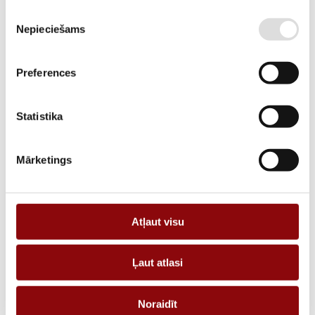
Piekrišanas
SKU
2848290153
Nepieciešams
izvēle
MANUFACTURER CODE
48290153
Preferences
DESCRIPTION
DC voltage adapter DIRIS Digiware U500dc 200-600 VDC
Statistika
ADD TO CART
Mārketings
Information
Atļaut visu
WEIGHT
0.12 kg
Ļaut atlasi
DIMENSIONS
30x30x118 cm
MANUFACTURER
SOCOMEC
Noraidīt