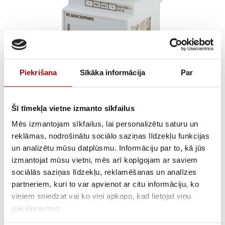
Piekrišana
Sīkāka informācija
Par
Šī tīmekļa vietne izmanto sīkfailus
U500DC VOLTAGE
Mēs izmantojam sīkfailus, lai personalizētu saturu un
reklāmas, nodrošinātu sociālo saziņas līdzekļu funkcijas
ADAPTER
un analizētu mūsu datplūsmu. Informāciju par to, kā jūs
izmantojat mūsu vietni, mēs arī kopīgojam ar saviem
500VDCDIGIWARE DC
sociālās saziņas līdzekļu, reklamēšanas un analīzes
partneriem, kuri to var apvienot ar citu informāciju, ko
€
152,35
Incl. VAT
viņiem sniedzat vai ko viņi apkopo, kad lietojat viņu
pakalpojumus.
AVAILABILITY
Available on backorder