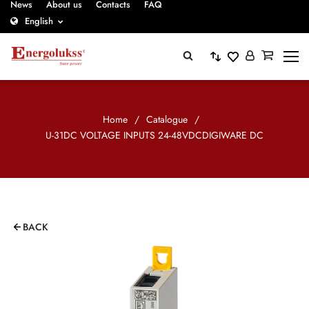
News
About us
Contacts
FAQ
English
Home
/
Catalogue
/
U-31DC VOLTAGE INPUTS 24-48VDCDIGIWARE DC
BACK