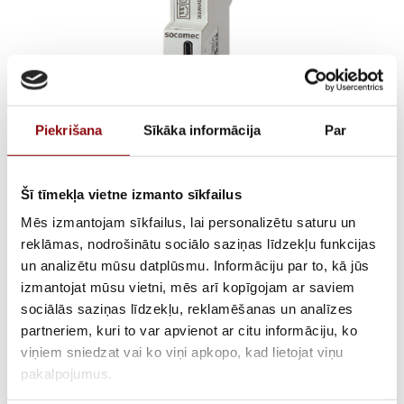
Piekrišana
Sīkāka informācija
Par
Šī tīmekļa vietne izmanto sīkfailus
U-31DC VOLTAGE
Mēs izmantojam sīkfailus, lai personalizētu saturu un
reklāmas, nodrošinātu sociālo saziņas līdzekļu funkcijas
INPUTS 24-
un analizētu mūsu datplūsmu. Informāciju par to, kā jūs
izmantojat mūsu vietni, mēs arī kopīgojam ar saviem
48VDCDIGIWARE DC
sociālās saziņas līdzekļu, reklamēšanas un analīzes
partneriem, kuri to var apvienot ar citu informāciju, ko
€
244,23
Incl. VAT
viņiem sniedzat vai ko viņi apkopo, kad lietojat viņu
pakalpojumus.
AVAILABILITY
Available on backorder