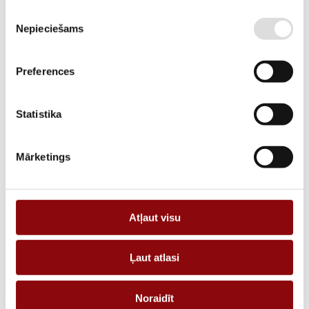
Piekrišanas
SKU
2848290150
Nepieciešams
izvēle
MANUFACTURER CODE
48290150
Preferences
DESCRIPTION
DC voltage acquisition module DIRIS Digiware U-31dc 19.2-60 VDC
Statistika
ADD TO CART
Mārketings
Information
Atļaut visu
WEIGHT
0.09 kg
Ļaut atlasi
DIMENSIONS
120x120x30 cm
MANUFACTURER
SOCOMEC
Noraidīt