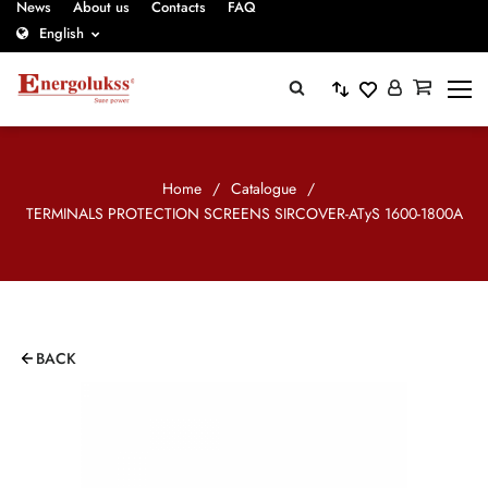
News
About us
Contacts
FAQ
English
Home
/
Catalogue
/
TERMINALS PROTECTION SCREENS SIRCOVER-ATyS 1600-1800A
BACK