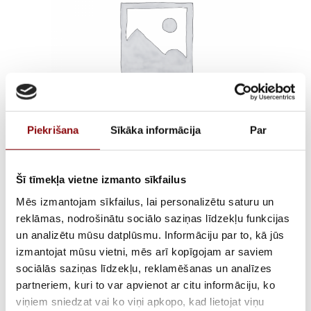
Piekrišana
Sīkāka informācija
Par
TERMINALS
Šī tīmekļa vietne izmanto sīkfailus
PROTECTION SCREENS
Mēs izmantojam sīkfailus, lai personalizētu saturu un
reklāmas, nodrošinātu sociālo saziņas līdzekļu funkcijas
SIRCOVER-ATyS 1600-
un analizētu mūsu datplūsmu. Informāciju par to, kā jūs
izmantojat mūsu vietni, mēs arī kopīgojam ar saviem
1800A
sociālās saziņas līdzekļu, reklamēšanas un analīzes
partneriem, kuri to var apvienot ar citu informāciju, ko
€
43,98
Incl. VAT
viņiem sniedzat vai ko viņi apkopo, kad lietojat viņu