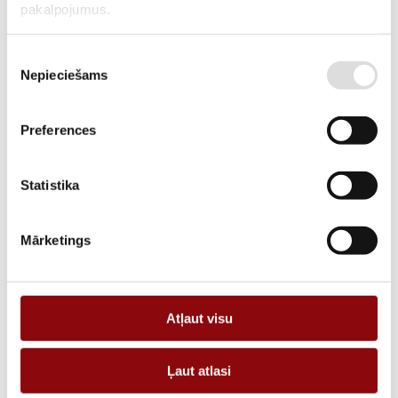
pakalpojumus.
AVAILABILITY
Available on backorder
Piekrišanas
SKU
2815094160
Nepieciešams
izvēle
MANUFACTURER CODE
15094160
Preferences
DESCRIPTION
Terminal screen 4P 1600-1800A amont ou aval
Statistika
ADD TO CART
Mārketings
Information
Atļaut visu
WEIGHT
0.63 kg
Ļaut atlasi
DIMENSIONS
635x635x5 cm