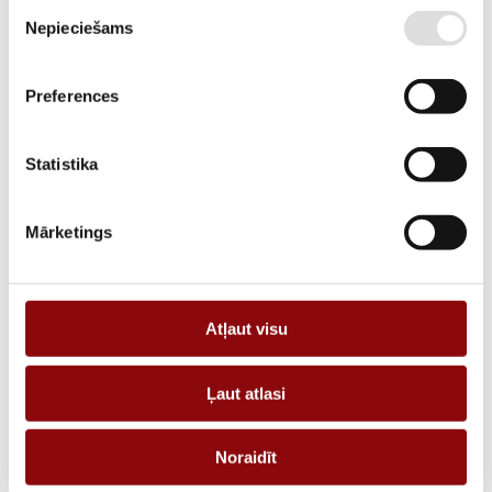
Piekrišanas
DESCRIPTION
Nepieciešams
izvēle
Bar or cable-through CT TCB 85-100 2000A/5A Class 0,5 30VA
Preferences
REQUEST AN OFFER
Statistika
Information
Mārketings
WEIGHT
0.73 kg
DIMENSIONS
185x185x30 cm
Atļaut visu
MANUFACTURER
SOCOMEC
CURRENT, A
2000
Ļaut atlasi
TYPE
Noraidīt
SIZE TYPE
TCB Bar or cable-through