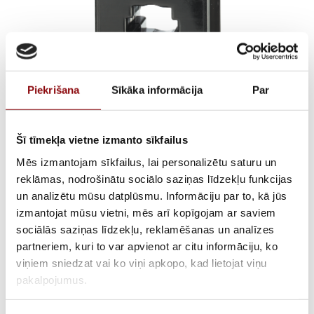
Piekrišana
Sīkāka informācija
Par
Šī tīmekļa vietne izmanto sīkfailus
TCB85-100 // 2000/5
Mēs izmantojam sīkfailus, lai personalizētu saturu un
classe 0,5 30 VA
reklāmas, nodrošinātu sociālo saziņas līdzekļu funkcijas
un analizētu mūsu datplūsmu. Informāciju par to, kā jūs
izmantojat mūsu vietni, mēs arī kopīgojam ar saviem
sociālās saziņas līdzekļu, reklamēšanas un analīzes
AVAILABILITY
Available on backorder
partneriem, kuri to var apvienot ar citu informāciju, ko
viņiem sniedzat vai ko viņi apkopo, kad lietojat viņu
SKU
28192T9696
pakalpojumus.
MANUFACTURER CODE
192T9696