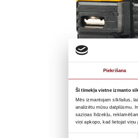
Piekrišana
Šī tīmekļa vietne izmanto sīk
Mēs izmantojam sīkfailus, lai
analizētu mūsu datplūsmu. In
saziņas līdzekļu, reklamēšana
viņi apkopo, kad lietojat viņ
Piekrišanas