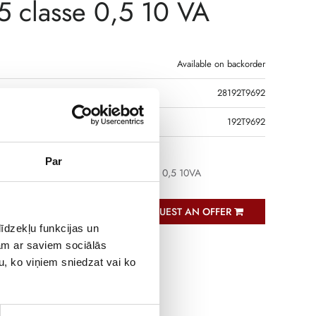
 classe 0,5 10 VA
Available on backorder
28192T9692
R CODE
192T9692
Par
hrough CT TCB 85-100 1200A/5A Class 0,5 10VA
REQUEST AN OFFER
īdzekļu funkcijas un
jam ar saviem sociālās
u, ko viņiem sniedzat vai ko