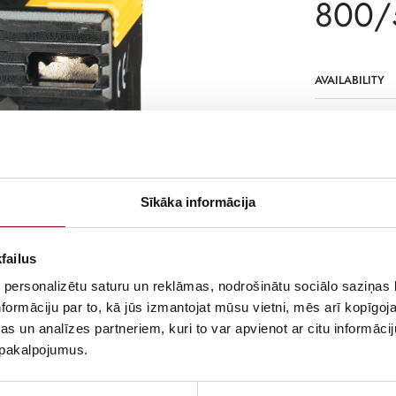
800/5
AVAILABILITY
SKU
MANUFACTURE
DESCRIPTION
Sīkāka informācija
Bar or cable-t
failus
 personalizētu saturu un reklāmas, nodrošinātu sociālo saziņas l
formāciju par to, kā jūs izmantojat mūsu vietni, mēs arī kopīgo
s un analīzes partneriem, kuri to var apvienot ar citu informācij
u pakalpojumus.