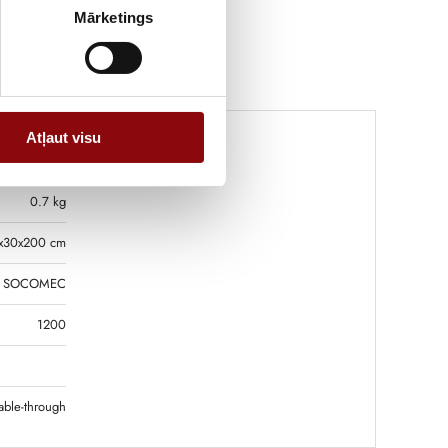
Mārketings
Atļaut visu
0.7 kg
x30x200 cm
SOCOMEC
1200
able-through