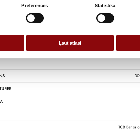
Preferences
Statistika
Information
Ļaut atlasi
NS
30
TURER
 A
TCB Bar or c