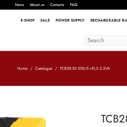
News
About us
Contacts
FAQ
E-SHOP
SALE
POWER SUPPLY
RECHARGEABLE BA
Home
/
Catalogue
/
TCB28-30 300/5 cl0,5 2,5VA
TCB2