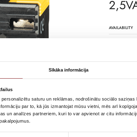
2,5V
AVAILABILITY
SKU
MANUFACTURE
DESCRIPTION
Sīkāka informācija
Bar or cable-t
failus
 personalizētu saturu un reklāmas, nodrošinātu sociālo saziņas l
formāciju par to, kā jūs izmantojat mūsu vietni, mēs arī kopīgo
s un analīzes partneriem, kuri to var apvienot ar citu informācij
u pakalpojumus.