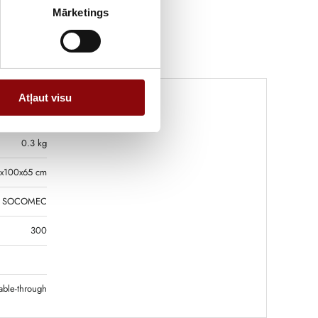
Mārketings
Atļaut visu
0.3 kg
x100x65 cm
SOCOMEC
300
able-through