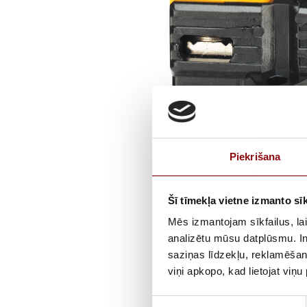
Piekrišana
Šī tīmekļa vietne izmanto sīk
Mēs izmantojam sīkfailus, lai
analizētu mūsu datplūsmu. In
saziņas līdzekļu, reklamēšana
viņi apkopo, kad lietojat viņ
Piekrišanas