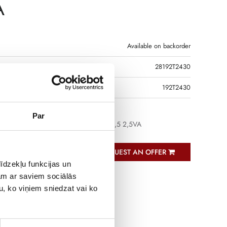
A
Available on backorder
28192T2430
R CODE
192T2430
Par
hrough CT TCB 28-30 300A/5A Class 0,5 2,5VA
REQUEST AN OFFER
īdzekļu funkcijas un
jam ar saviem sociālās
u, ko viņiem sniedzat vai ko