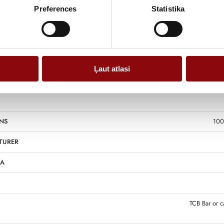
Preferences
Statistika
Information
Ļaut atlasi
NS
100
TURER
 A
TCB Bar or c