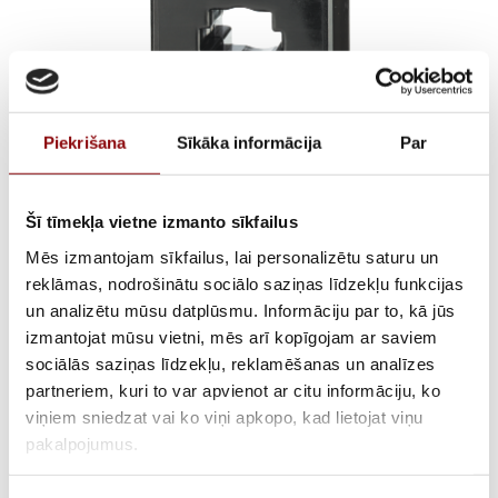
Piekrišana
Sīkāka informācija
Par
Šī tīmekļa vietne izmanto sīkfailus
TCB26-30 60/5 cl.1 1VA
Mēs izmantojam sīkfailus, lai personalizētu saturu un
+fix
reklāmas, nodrošinātu sociālo saziņas līdzekļu funkcijas
un analizētu mūsu datplūsmu. Informāciju par to, kā jūs
izmantojat mūsu vietni, mēs arī kopīgojam ar saviem
sociālās saziņas līdzekļu, reklamēšanas un analīzes
AVAILABILITY
Available on backorder
partneriem, kuri to var apvienot ar citu informāciju, ko
viņiem sniedzat vai ko viņi apkopo, kad lietojat viņu
SKU
28192T2306
pakalpojumus.
MANUFACTURER CODE
192T2306