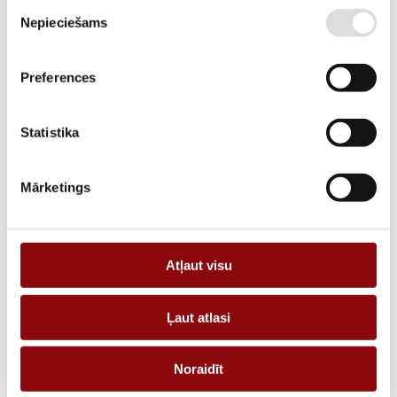
Piekrišanas
DESCRIPTION
Nepieciešams
izvēle
Bar or cable-through CT TCB 26-30 60A/5A Class 1 1VA
Preferences
REQUEST AN OFFER
Statistika
Information
Mārketings
WEIGHT
0.31 kg
DIMENSIONS
55x55x90 cm
Atļaut visu
MANUFACTURER
SOCOMEC
CURRENT, A
60
Ļaut atlasi
TYPE
Noraidīt
SIZE TYPE
TCB Bar or cable-through