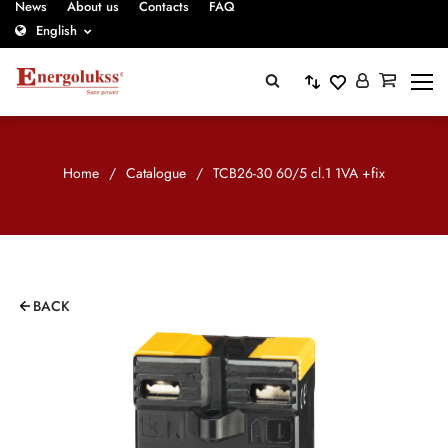
News
About us
Contacts
FAQ
English
Home
/
Catalogue
/
TCB26-30 60/5 cl.1 1VA +fix
BACK