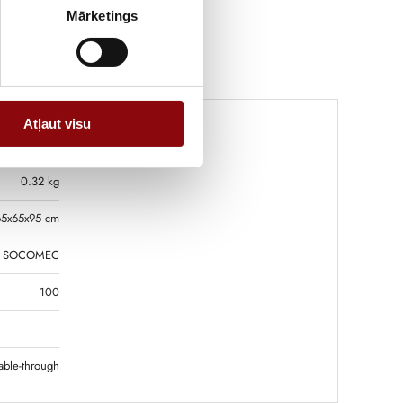
Mārketings
Atļaut visu
0.32 kg
65x65x95 cm
SOCOMEC
100
able-through