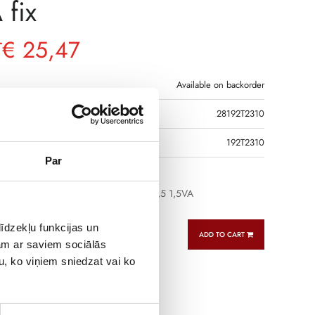
 fix
€
25,47
T
Available on backorder
28192T2310
R CODE
192T2310
Par
hrough CT TCB 26-30 100A/5A Class 0,5 1,5VA
īdzekļu funkcijas un
ADD TO CART
jam ar saviem sociālās
u, ko viņiem sniedzat vai ko