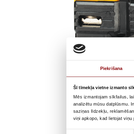
Piekrišana
Šī tīmekļa vietne izmanto sīk
Mēs izmantojam sīkfailus, lai
analizētu mūsu datplūsmu. In
saziņas līdzekļu, reklamēšana
viņi apkopo, kad lietojat viņ
Piekrišanas