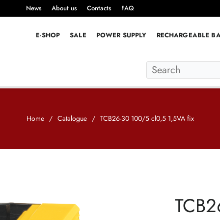
News
About us
Contacts
FAQ
E-SHOP
SALE
POWER SUPPLY
RECHARGEABLE BA
Home
/
Catalogue
/
TCB26-30 100/5 cl0,5 1,5VA fix
TCB26