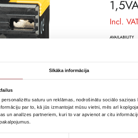
1,5VA
Incl. VA
AVAILABILITY
SKU
MANUFACTURE
Sīkāka informācija
DESCRIPTION
Bar or cable-t
failus
 personalizētu saturu un reklāmas, nodrošinātu sociālo saziņas l
formāciju par to, kā jūs izmantojat mūsu vietni, mēs arī kopīgo
s un analīzes partneriem, kuri to var apvienot ar citu informācij
u pakalpojumus.