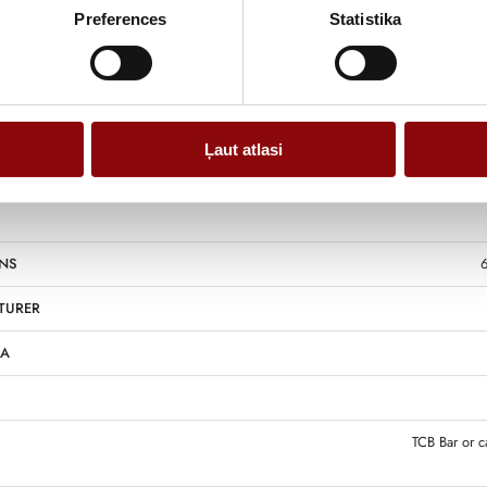
Preferences
Statistika
Information
Ļaut atlasi
NS
TURER
 A
TCB Bar or c