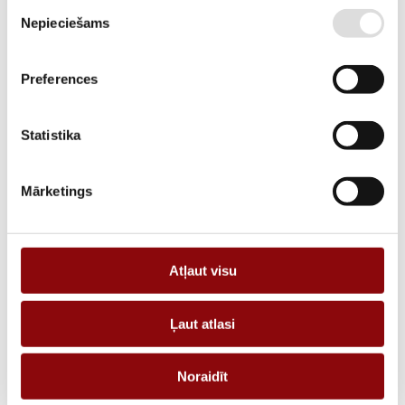
Piekrišanas
DESCRIPTION
Nepieciešams
izvēle
Bar or cable-through CT T2CB 44-63 600/5A 10VA class 0,2
Preferences
REQUEST AN OFFER
Statistika
Information
Mārketings
WEIGHT
0.5 kg
DIMENSIONS
100x100x60 cm
Atļaut visu
MANUFACTURER
SOCOMEC
CURRENT, A
600
Ļaut atlasi
TYPE
Noraidīt
SIZE TYPE
TCB Bar or cable-through