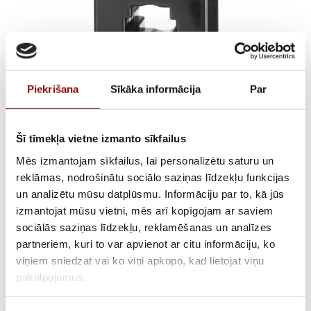
Piekrišana
Sīkāka informācija
Par
Šī tīmekļa vietne izmanto sīkfailus
T2CB44-63 600/5
Mēs izmantojam sīkfailus, lai personalizētu saturu un
cl.0,2s 10VA
reklāmas, nodrošinātu sociālo saziņas līdzekļu funkcijas
un analizētu mūsu datplūsmu. Informāciju par to, kā jūs
izmantojat mūsu vietni, mēs arī kopīgojam ar saviem
sociālās saziņas līdzekļu, reklamēšanas un analīzes
AVAILABILITY
Available on backorder
partneriem, kuri to var apvienot ar citu informāciju, ko
viņiem sniedzat vai ko viņi apkopo, kad lietojat viņu
SKU
28192U6460
pakalpojumus.
MANUFACTURER CODE
192U6460