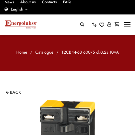
News
About us
Contacts
FAQ
English
Home
/
Catalogue
/
T2CB44-63 600/5 cl.0,2s 10VA
BACK