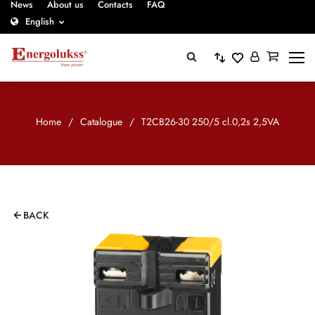
News
About us
Contacts
FAQ
English
Home
/
Catalogue
/
T2CB26-30 250/5 cl.0,2s 2,5VA
BACK