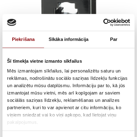
Piekrišana
Sīkāka informācija
Par
Šī tīmekļa vietne izmanto sīkfailus
T2CB26-30 250/5
Mēs izmantojam sīkfailus, lai personalizētu saturu un
cl.0,2s 2,5VA
reklāmas, nodrošinātu sociālo saziņas līdzekļu funkcijas
un analizētu mūsu datplūsmu. Informāciju par to, kā jūs
izmantojat mūsu vietni, mēs arī kopīgojam ar saviem
sociālās saziņas līdzekļu, reklamēšanas un analīzes
AVAILABILITY
Available on backorder
partneriem, kuri to var apvienot ar citu informāciju, ko
viņiem sniedzat vai ko viņi apkopo, kad lietojat viņu
SKU
28192U2325
pakalpojumus.
MANUFACTURER CODE
192U2325