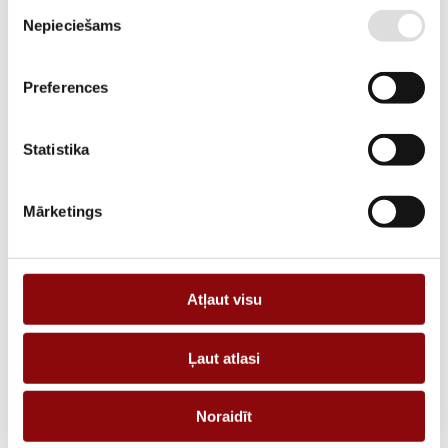
Piekrišanas
DESCRIPTION
Nepieciešams
izvēle
Cable-through CT T2CA 225 300/5A 5VA class 0,2
Preferences
REQUEST AN OFFER
Statistika
Information
Mārketings
WEIGHT
0.22 kg
DIMENSIONS
55x55x95 cm
Atļaut visu
MANUFACTURER
SOCOMEC
CURRENT, A
300
Ļaut atlasi
TYPE
Noraidīt
SIZE TYPE
TCA Cable-through