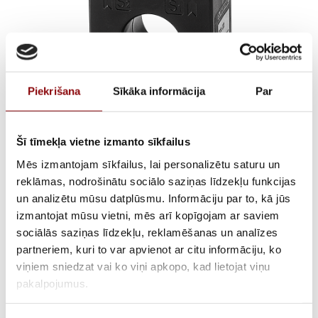
Piekrišana
Sīkāka informācija
Par
Šī tīmekļa vietne izmanto sīkfailus
T2CA225 300/5 cl.0,2s
Mēs izmantojam sīkfailus, lai personalizētu saturu un
5VA
reklāmas, nodrošinātu sociālo saziņas līdzekļu funkcijas
un analizētu mūsu datplūsmu. Informāciju par to, kā jūs
izmantojat mūsu vietni, mēs arī kopīgojam ar saviem
sociālās saziņas līdzekļu, reklamēšanas un analīzes
AVAILABILITY
Available on backorder
partneriem, kuri to var apvienot ar citu informāciju, ko
viņiem sniedzat vai ko viņi apkopo, kad lietojat viņu
SKU
28192U2230
pakalpojumus.
MANUFACTURER CODE
192U2230