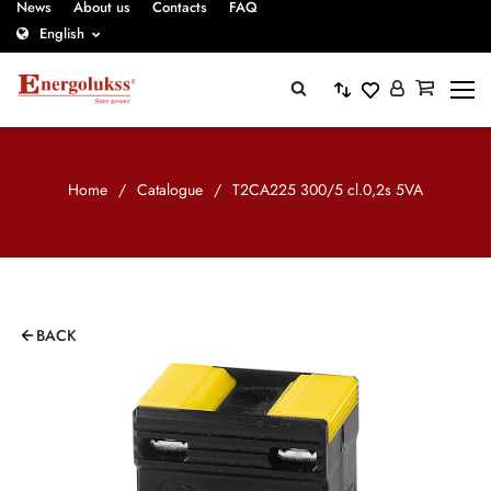
News
About us
Contacts
FAQ
English
Home
/
Catalogue
/
T2CA225 300/5 cl.0,2s 5VA
BACK