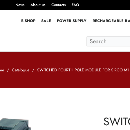
News
About us
Contacts
FAQ
E-SHOP
SALE
POWER SUPPLY
RECHARGEABLE BA
me
/
Catalogue
/
SWITCHED FOURTH POLE MODULE FOR SIRCO M1 
SWIT