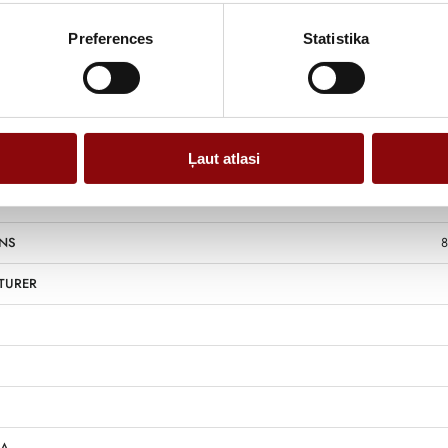
Preferences
Statistika
Information
Ļaut atlasi
NS
8
TURER
 A