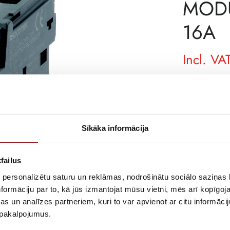
MODU
16A
Incl. VA
AVAILABILITY
SKU
MANUFACTURE
Sīkāka informācija
DESCRIPTION
failus
Switched fourt
 personalizētu saturu un reklāmas, nodrošinātu sociālo saziņas l
formāciju par to, kā jūs izmantojat mūsu vietni, mēs arī kopīgo
s un analīzes partneriem, kuri to var apvienot ar citu informācij
u pakalpojumus.