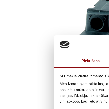
Piekrišana
Šī tīmekļa vietne izmanto sīk
Mēs izmantojam sīkfailus, lai
analizētu mūsu datplūsmu. In
saziņas līdzekļu, reklamēšana
viņi apkopo, kad lietojat viņ