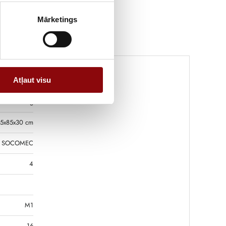
Mārketings
Atļaut visu
0.07 kg
5x85x30 cm
SOCOMEC
4
M1
16