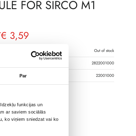
LE FOR SIRCO M1
€
3,59
T
Out of stock
2822001000
R CODE
22001000
Par
h pole module for SIRCO M range 16A
īdzekļu funkcijas un
jam ar saviem sociālās
u, ko viņiem sniedzat vai ko