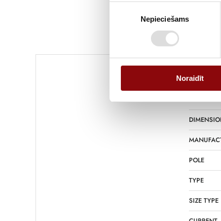
Piekrišanas
Nepieciešams
izvēle
Noraidīt
WEIGHT
DIMENSIO
MANUFAC
POLE
TYPE
SIZE TYPE
CURRENT,