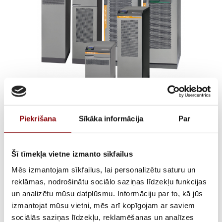
SOCOMEC MASTERYS
Piekrišana
Sīkāka informācija
Par
BC+ 60-160kVA
Šī tīmekļa vietne izmanto sīkfailus
Mēs izmantojam sīkfailus, lai personalizētu saturu un
AVAILABILITY
Available on backorder
reklāmas, nodrošinātu sociālo saziņas līdzekļu funkcijas
un analizētu mūsu datplūsmu. Informāciju par to, kā jūs
DELIVERY TIME IF THE PRODUCT
6-12 weeks
izmantojat mūsu vietni, mēs arī kopīgojam ar saviem
IS NOT IN STOCK IN RIGA
sociālās saziņas līdzekļu, reklamēšanas un analīzes