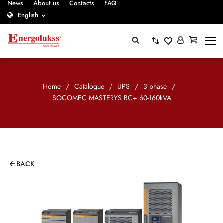
News
About us
Contacts
FAQ
English
Home
/
Catalogue
/
UPS
/
3 phase
/
SOCOMEC MASTERYS BC+ 60-160kVA
BACK