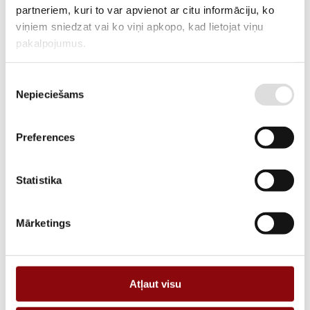
partneriem, kuri to var apvienot ar citu informāciju, ko
DESCRIPTION
viņiem sniedzat vai ko viņi apkopo, kad lietojat viņu
The solution for
pakalpojumus.
• SME IT networking / computer rooms
• Control rooms
Piekrišanas
• Emergency service
Nepieciešams
izvēle
• Payment systems
• Public sector
• Security control
Preferences
REQUEST AN OFFER
Statistika
Information
Mārketings
MANUFACTURER
SOCOMEC
Atļaut visu
POWER, KVA
60, 80, 100, 120, 160