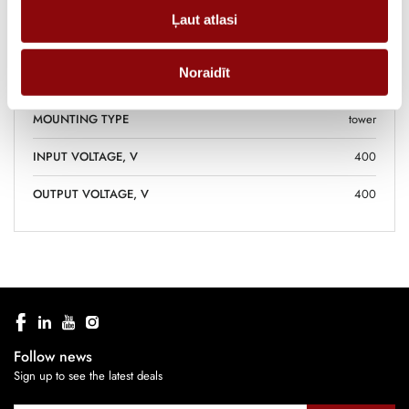
POWER, KW
54, 72, 90, 108, 144
Ļaut atlasi
PHASES, IN / OUT
3/3
Noraidīt
UPS TECHNOLOGY
online
MOUNTING TYPE
tower
INPUT VOLTAGE, V
400
OUTPUT VOLTAGE, V
400
Follow news
Sign up to see the latest deals