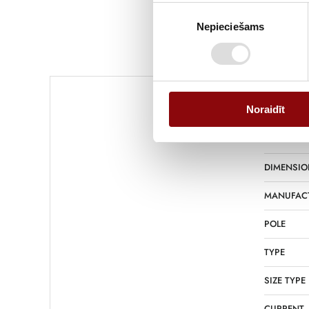
Piekrišanas
Nepieciešams
izvēle
Noraidīt
WEIGHT
DIMENSIO
MANUFAC
POLE
TYPE
SIZE TYPE
CURRENT,