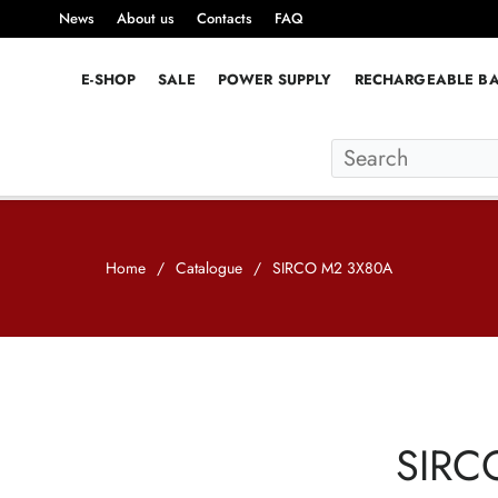
News
About us
Contacts
FAQ
E-SHOP
SALE
POWER SUPPLY
RECHARGEABLE BA
Home
/
Catalogue
/
SIRCO M2 3X80A
SIRC