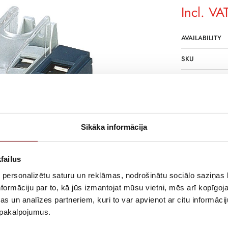
Incl. VA
AVAILABILITY
SKU
MANUFACTURE
DESCRIPTION
Universal load
Sīkāka informācija
failus
 personalizētu saturu un reklāmas, nodrošinātu sociālo saziņas l
formāciju par to, kā jūs izmantojat mūsu vietni, mēs arī kopīgo
s un analīzes partneriem, kuri to var apvienot ar citu informācij
u pakalpojumus.