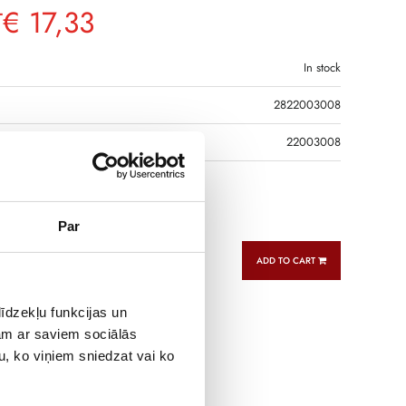
€
17,33
T
In stock
2822003008
R CODE
22003008
 break switch body SIRCO M 3P 80A
Par
ADD TO CART
īdzekļu funkcijas un
jam ar saviem sociālās
u, ko viņiem sniedzat vai ko