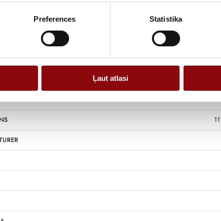
Preferences
Statistika
Information
Ļaut atlasi
NS
11
TURER
 A