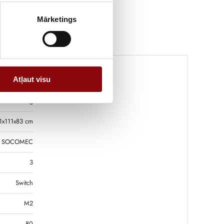
Mārketings
Atļaut visu
0.31 kg
1x111x83 cm
SOCOMEC
3
Switch
M2
80