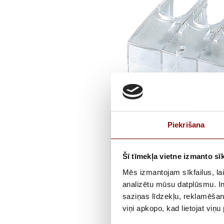
Piekrišana
Šī tīmekļa vietne izmanto sīk
Mēs izmantojam sīkfailus, lai
analizētu mūsu datplūsmu. In
saziņas līdzekļu, reklamēšana
viņi apkopo, kad lietojat viņ