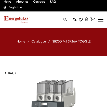
News
About us
Contacts
FAQ
English
Home
/
Catalogue
/
SIRCO M1 3X16A TOGGLE
BACK