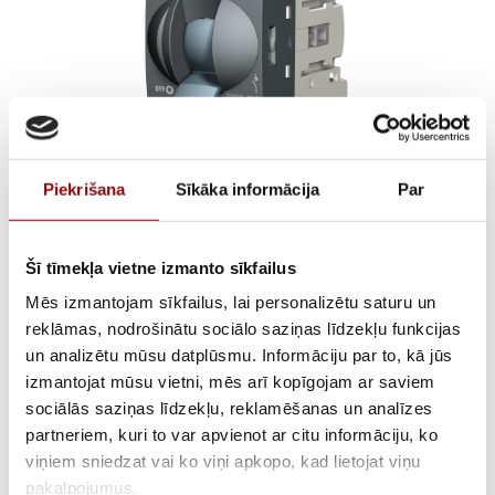
Piekrišana
Sīkāka informācija
Par
SIRCO M1 3X16A
Šī tīmekļa vietne izmanto sīkfailus
TOGGLE
Mēs izmantojam sīkfailus, lai personalizētu saturu un
reklāmas, nodrošinātu sociālo saziņas līdzekļu funkcijas
€
8,13
Incl. VAT
un analizētu mūsu datplūsmu. Informāciju par to, kā jūs
izmantojat mūsu vietni, mēs arī kopīgojam ar saviem
sociālās saziņas līdzekļu, reklamēšanas un analīzes
AVAILABILITY
Available on backorder
partneriem, kuri to var apvienot ar citu informāciju, ko
SKU
2822053000
viņiem sniedzat vai ko viņi apkopo, kad lietojat viņu
pakalpojumus.