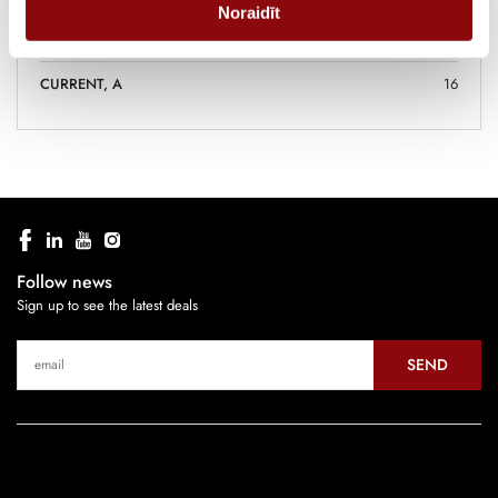
Noraidīt
SIZE TYPE
M1
CURRENT, A
16
Follow news
Sign up to see the latest deals
SEND