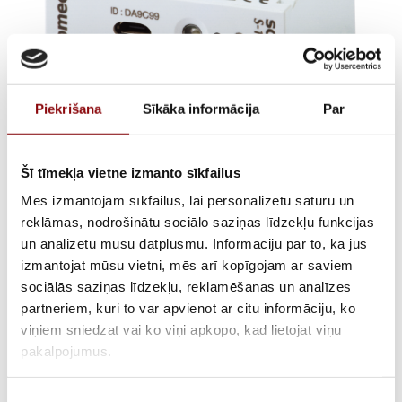
Piekrišana
Sīkāka informācija
Par
Šī tīmekļa vietne izmanto sīkfailus
S-DATACENTER 3XIDIRIS
Mēs izmantojam sīkfailus, lai personalizētu saturu un
reklāmas, nodrošinātu sociālo saziņas līdzekļu funkcijas
DIGIWARE
un analizētu mūsu datplūsmu. Informāciju par to, kā jūs
izmantojat mūsu vietni, mēs arī kopīgojam ar saviem
€
208,73
Incl. VAT
sociālās saziņas līdzekļu, reklamēšanas un analīzes
partneriem, kuri to var apvienot ar citu informāciju, ko
viņiem sniedzat vai ko viņi apkopo, kad lietojat viņu
AVAILABILITY
Available on backorder
pakalpojumus.
SKU
2848290162
Piekrišanas