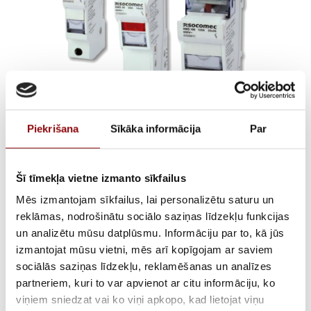
Piekrišana
Sīkāka informācija
Par
RMS100 CYLINDRICAL
Šī tīmekļa vietne izmanto sīkfailus
FUSE HOLDER 22X58 4P
Mēs izmantojam sīkfailus, lai personalizētu saturu un
reklāmas, nodrošinātu sociālo saziņas līdzekļu funkcijas
W/ INDICATOR
un analizētu mūsu datplūsmu. Informāciju par to, kā jūs
izmantojat mūsu vietni, mēs arī kopīgojam ar saviem
€
56,05
Incl. VAT
sociālās saziņas līdzekļu, reklamēšanas un analīzes
partneriem, kuri to var apvienot ar citu informāciju, ko
viņiem sniedzat vai ko viņi apkopo, kad lietojat viņu
AVAILABILITY
Available on backorder