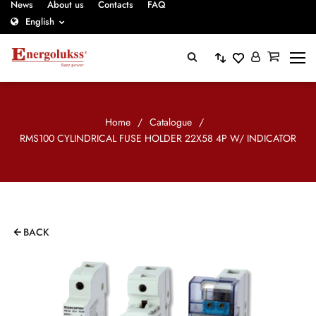
News
About us
Contacts
FAQ
English
Home
/
Catalogue
/
RMS100 CYLINDRICAL FUSE HOLDER 22X58 4P W/ INDICATOR
BACK