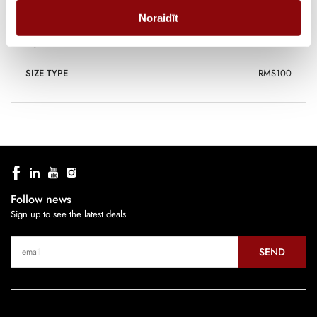
CURRENT, A
125
Noraidīt
POLE
4P
SIZE TYPE
RMS100
Follow news
Sign up to see the latest deals
SEND