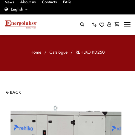
News
About us
Contacts
FAQ
English
Home
/
Catalogue
/
REHLKO KD250
BACK