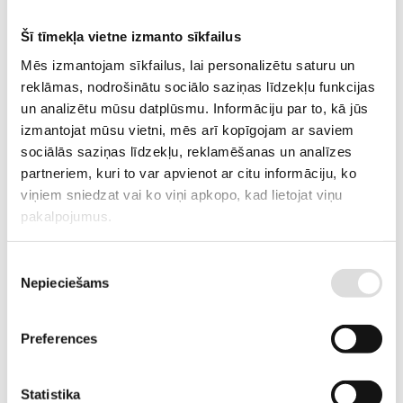
DESCRIPTION
3-phase stationary generator with canopy
Šī tīmekļa vietne izmanto sīkfailus
Mēs izmantojam sīkfailus, lai personalizētu saturu un
REQUEST AN OFFER
reklāmas, nodrošinātu sociālo saziņas līdzekļu funkcijas
un analizētu mūsu datplūsmu. Informāciju par to, kā jūs
izmantojat mūsu vietni, mēs arī kopīgojam ar saviem
Information
sociālās saziņas līdzekļu, reklamēšanas un analīzes
partneriem, kuri to var apvienot ar citu informāciju, ko
viņiem sniedzat vai ko viņi apkopo, kad lietojat viņu
WEIGHT
2400 kg
pakalpojumus.
DIMENSIONS
359.0x114.7x189.90 cm
Piekrišanas
EMERGENCY STANDBY
200
Nepieciešams
izvēle
POWER, KW
EMERGENCY STANDBY
250
Preferences
POWER, KVA
PRIME POWER (PRP), KW
182
Statistika