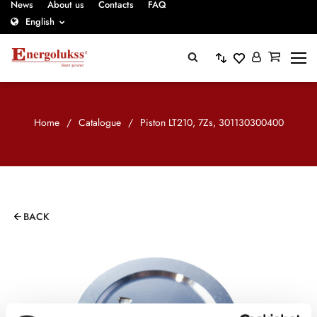
News
About us
Contacts
FAQ
English
Home
/
Catalogue
/
Piston LT210, 7Zs, 301130300400
BACK