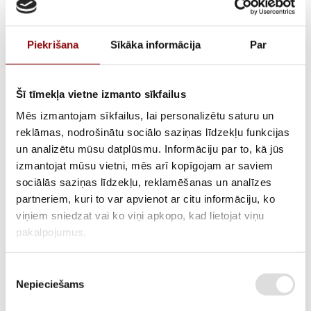
Piekrišana
Sīkāka informācija
Par
Šī tīmekļa vietne izmanto sīkfailus
Mēs izmantojam sīkfailus, lai personalizētu saturu un
reklāmas, nodrošinātu sociālo saziņas līdzekļu funkcijas
un analizētu mūsu datplūsmu. Informāciju par to, kā jūs
Piston LT210, 7Zs,
izmantojat mūsu vietni, mēs arī kopīgojam ar saviem
301130300400
sociālās saziņas līdzekļu, reklamēšanas un analīzes
partneriem, kuri to var apvienot ar citu informāciju, ko
viņiem sniedzat vai ko viņi apkopo, kad lietojat viņu
pakalpojumus.
AVAILABILITY
Available on backorder
Piekrišanas
SKU
211600111
Nepieciešams
izvēle
MANUFACTURER CODE
301130300400