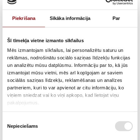
Piekrišana
Sīkāka informācija
Par
Šī tīmekļa vietne izmanto sīkfailus
Mēs izmantojam sīkfailus, lai personalizētu saturu un
reklāmas, nodrošinātu sociālo saziņas līdzekļu funkcijas
Nozzle gasket DB6000,
un analizētu mūsu datplūsmu. Informāciju par to, kā jūs
izmantojat mūsu vietni, mēs arī kopīgojam ar saviem
302011200105
sociālās saziņas līdzekļu, reklamēšanas un analīzes
partneriem, kuri to var apvienot ar citu informāciju, ko
viņiem sniedzat vai ko viņi apkopo, kad lietojat viņu
pakalpojumus.
AVAILABILITY
Available on backorder
SKU
211100077
Piekrišanas
Nepieciešams
izvēle
MANUFACTURER CODE
302011200105