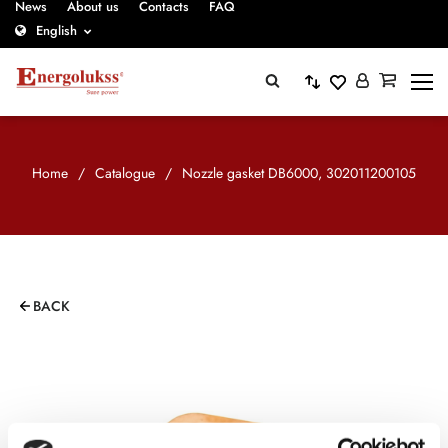
News
About us
Contacts
FAQ
English
Home
/
Catalogue
/
Nozzle gasket DB6000, 302011200105
BACK