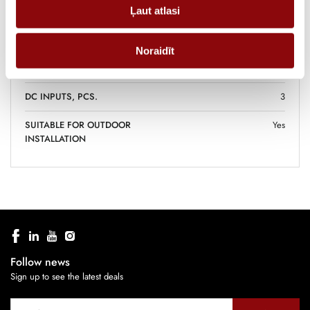
Ļaut atlasi
MAX DC INPUT POWER, KW
12.75
RATED AC POWER, KW
8.5
Noraidīt
NUMBER OF MPPT, PCS.
3
DC INPUTS, PCS.
3
SUITABLE FOR OUTDOOR
Yes
INSTALLATION
Follow news
Sign up to see the latest deals