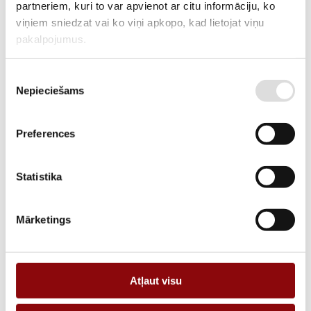
MANUFACTURER CODE
10335958
partneriem, kuri to var apvienot ar citu informāciju, ko
viņiem sniedzat vai ko viņi apkopo, kad lietojat viņu
DELIVERY TIME IF THE PRODUCT
8 weeks
pakalpojumus.
IS NOT IN STOCK IN RIGA
DESCRIPTION
Piekrišanas
Nepieciešams
izvēle
ADD TO CART
Preferences
Information
Statistika
WEIGHT
21.6 kg
Mārketings
DIMENSIONS
40.5x23.3x56.3 cm
MANUFACTURER
KOSTAL
Atļaut visu
EFFICIENCY,%
97.2