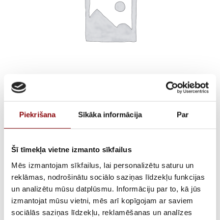
KOSTAL PLENTICORE
Piekrišana
Sīkāka informācija
Par
plus 8.5
Šī tīmekļa vietne izmanto sīkfailus
€
1 717,51
Incl. VAT
€
2 061,02
Mēs izmantojam sīkfailus, lai personalizētu saturu un
reklāmas, nodrošinātu sociālo saziņas līdzekļu funkcijas
AVAILABILITY
In stock
un analizētu mūsu datplūsmu. Informāciju par to, kā jūs
izmantojat mūsu vietni, mēs arī kopīgojam ar saviem
SKU
12520031
sociālās saziņas līdzekļu, reklamēšanas un analīzes