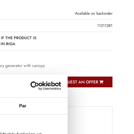
Available on backorder
11211281
 IF THE PRODUCT IS
 IN RIGA
ary generator with canopy
REQUEST AN OFFER
Par
.8x128.5 cm