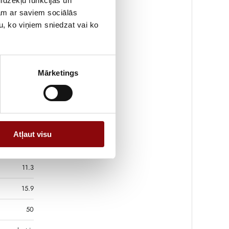
īdzekļu funkcijas un
jam ar saviem sociālās
53
u, ko viņiem sniedzat vai ko
66
48
Mārketings
60
100
diesel
Atļaut visu
8
11.3
15.9
50