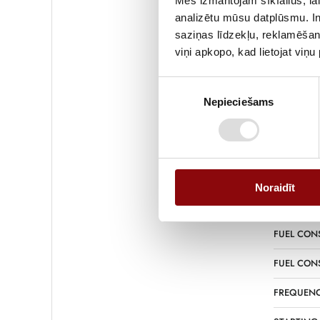
Mēs izmantojam sīkfailus, lai
analizētu mūsu datplūsmu. In
EMERGENC
saziņas līdzekļu, reklamēšana
viņi apkopo, kad lietojat viņ
EMERGENC
Piekrišanas
PRIME PO
Nepieciešams
izvēle
PRIME POW
FUEL TANK
FUEL
Noraidīt
FUEL CON
FUEL CON
FUEL CON
FREQUENC