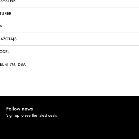
 SYSTEM
TURER
 V
AŽOTĀJS
ODEL
EL @ 7M, DBA
Follow news
Sign up to see the latest deals