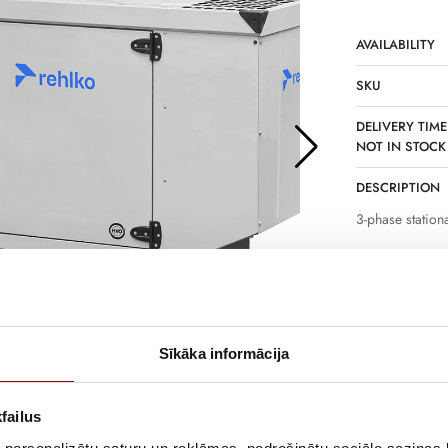
AVAILABILITY
SKU
DELIVERY TIME
NOT IN STOCK
DESCRIPTION
3-phase station
Sīkāka informācija
Information
failus
NS
210x93