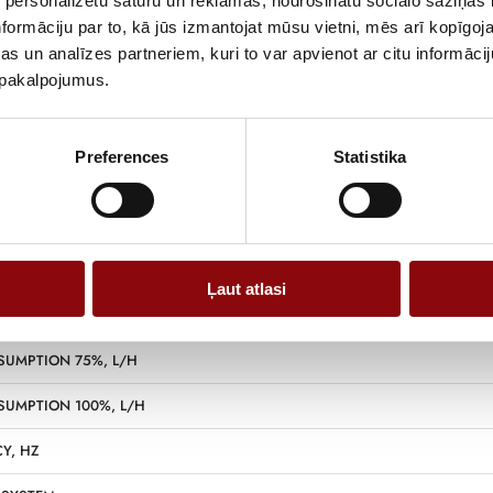
 personalizētu saturu un reklāmas, nodrošinātu sociālo saziņas l
formāciju par to, kā jūs izmantojat mūsu vietni, mēs arī kopīgo
Y STANDBY POWER, KW
s un analīzes partneriem, kuri to var apvienot ar citu informācij
u pakalpojumus.
Y STANDBY POWER, KVA
WER (PRP), KW
Preferences
Statistika
ER (PRP), KVA
 VOLUME, L
Ļaut atlasi
SUMPTION 50%, L/H
SUMPTION 75%, L/H
SUMPTION 100%, L/H
Y, HZ