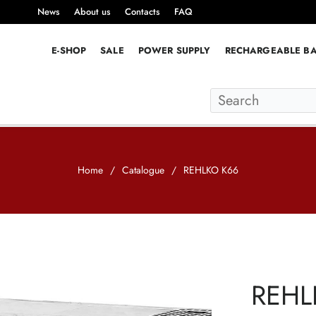
News
About us
Contacts
FAQ
E-SHOP
SALE
POWER SUPPLY
RECHARGEABLE BA
Home
/
Catalogue
/
REHLKO K66
REHL