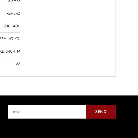
electric
REHLKO
230, 400
REHLKO KDI
KDI3404TM
66
SEND