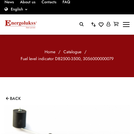
News
About us
Contacts
FAQ
English
Home
/
Catalogue
/
Fuel level indicator DB2500-3500, 3056000000079
BACK