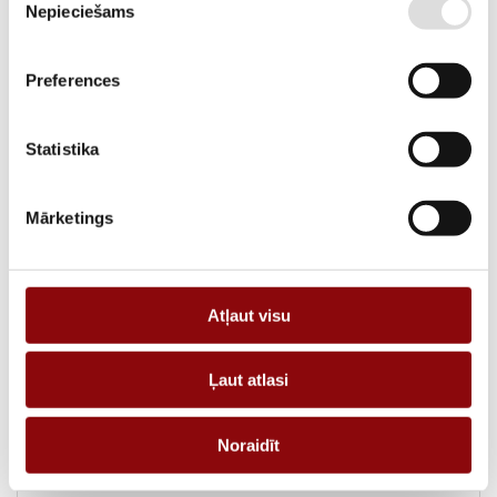
SKU
211100205
Nepieciešams
izvēle
MANUFACTURER CODE
3056000000079
Preferences
DELIVERY TIME IF THE PRODUCT
12 weeks
IS NOT IN STOCK IN RIGA
Statistika
DESCRIPTION
REQUEST AN OFFER
Mārketings
Information
Atļaut visu
WEIGHT
0.1 kg
Ļaut atlasi
DIMENSIONS
10x10x10 cm
Noraidīt
MANUFACTURER
Energolukss