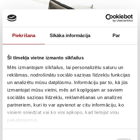
Piekrišana
Sīkāka informācija
Par
Šī tīmekļa vietne izmanto sīkfailus
Mēs izmantojam sīkfailus, lai personalizētu saturu un
Fuel level indicator
reklāmas, nodrošinātu sociālo saziņas līdzekļu funkcijas
un analizētu mūsu datplūsmu. Informāciju par to, kā jūs
DB2500-3500,
izmantojat mūsu vietni, mēs arī kopīgojam ar saviem
sociālās saziņas līdzekļu, reklamēšanas un analīzes
3056000000079
partneriem, kuri to var apvienot ar citu informāciju, ko
viņiem sniedzat vai ko viņi apkopo, kad lietojat viņu
pakalpojumus.
AVAILABILITY
Available on backorder
Piekrišanas