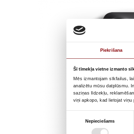
Piekrišana
Šī tīmekļa vietne izmanto sīk
Mēs izmantojam sīkfailus, lai
analizētu mūsu datplūsmu. In
saziņas līdzekļu, reklamēšana
viņi apkopo, kad lietojat viņ
Piekrišanas
Nepieciešams
izvēle