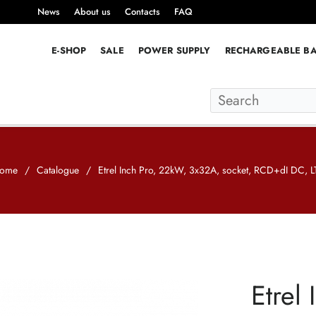
News
About us
Contacts
FAQ
E-SHOP
SALE
POWER SUPPLY
RECHARGEABLE BA
ome
/
Catalogue
/
Etrel Inch Pro, 22kW, 3x32A, socket, RCD+dI DC, L
Etrel