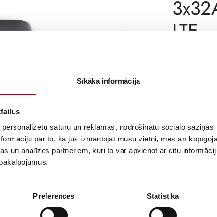
3x32A
LTE
Incl. VA
AVAILABILITY
Sīkāka informācija
SKU
failus
MANUFACTURE
 personalizētu saturu un reklāmas, nodrošinātu sociālo saziņas l
formāciju par to, kā jūs izmantojat mūsu vietni, mēs arī kopīgo
DELIVERY TIME
NOT IN STOCK
s un analīzes partneriem, kuri to var apvienot ar citu informācij
u pakalpojumus.
DESCRIPTION
3-phase model, 
current circuit 
Preferences
Statistika