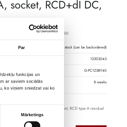
, socket, RCD+dI DC,
€
1 125,30
T
€
1 234,20
Only 2 left in stock (can be backordered)
Par
12303043
R CODE
G-PC1Z5BY40
īdzekļu funkcijas un
jam ar saviem sociālās
 IF THE PRODUCT IS
8 weeks
 IN RIGA
u, ko viņiem sniedzat vai ko
socket, detection of residual DC current, RCD type A residual
breaker, Ethernet, LTE
Mārketings