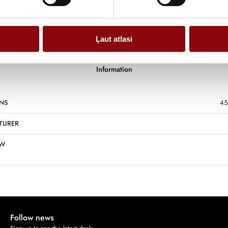
Ļaut atlasi
Information
NS
45
TURER
KW
Follow news