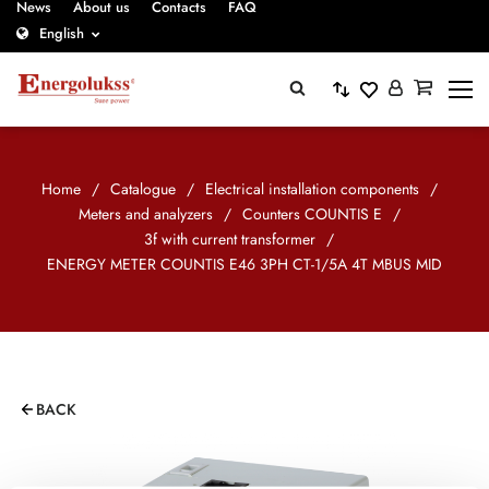
News
About us
Contacts
FAQ
English
Home
/
Catalogue
/
Electrical installation components
/
Meters and analyzers
/
Counters COUNTIS E
/
3f with current transformer
/
ENERGY METER COUNTIS E46 3PH CT-1/5A 4T MBUS MID
BACK