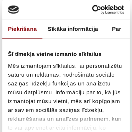
Piekrišana
Sīkāka informācija
Par
Šī tīmekļa vietne izmanto sīkfailus
Mēs izmantojam sīkfailus, lai personalizētu
saturu un reklāmas, nodrošinātu sociālo
ENERGY METER
saziņas līdzekļu funkcijas un analizētu
mūsu datplūsmu. Informāciju par to, kā jūs
COUNTIS E46 3PH CT-
izmantojat mūsu vietni, mēs arī kopīgojam
1/5A 4T MBUS MID
ar saviem sociālās saziņas līdzekļu,
reklamēšanas un analīzes partneriem, kuri
to var apvienot ar citu informāciju, ko