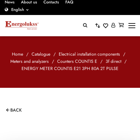
News
About us
Contacts
FAQ
English
Home
/
Catalogue
/
Electrical installation components
/
Meters and analyzers
/
Counters COUNTIS E
/
3f direct
/
ENERGY METER COUNTIS E21 3PH 80A 2T PULSE
BACK