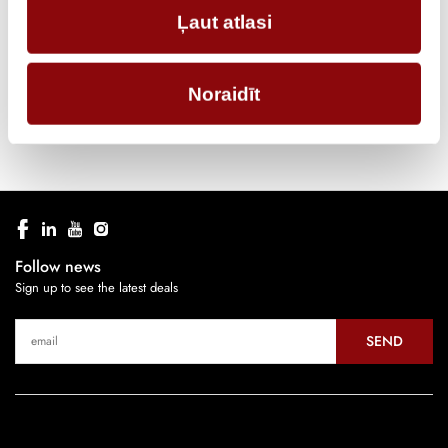
CURRENT, A
80
Ļaut atlasi
POLE
3P
TYPE
Noraidīt
Follow news
Sign up to see the latest deals
SEND