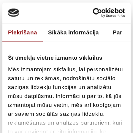
Piekrišana
Sīkāka informācija
Par
Šī tīmekļa vietne izmanto sīkfailus
Mēs izmantojam sīkfailus, lai personalizētu
ENERGY METER
saturu un reklāmas, nodrošinātu sociālo
saziņas līdzekļu funkcijas un analizētu
COUNTIS E21 3PH 80A
mūsu datplūsmu. Informāciju par to, kā jūs
2T PULSE
izmantojat mūsu vietni, mēs arī kopīgojam
ar saviem sociālās saziņas līdzekļu,
€
129,20
Incl. VAT
reklamēšanas un analīzes partneriem, kuri
to var apvienot ar citu informāciju, ko