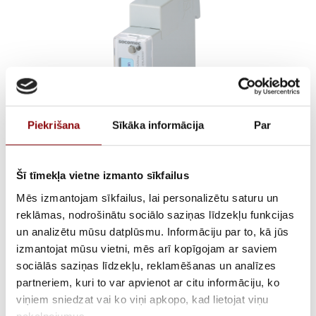
Piekrišana
Sīkāka informācija
Par
Šī tīmekļa vietne izmanto sīkfailus
ENERGY METER
Mēs izmantojam sīkfailus, lai personalizētu saturu un
COUNTIS E00 1PH
reklāmas, nodrošinātu sociālo saziņas līdzekļu funkcijas
un analizētu mūsu datplūsmu. Informāciju par to, kā jūs
DIRECT 40A PULSE
izmantojat mūsu vietni, mēs arī kopīgojam ar saviem
sociālās saziņas līdzekļu, reklamēšanas un analīzes
partneriem, kuri to var apvienot ar citu informāciju, ko
€
52,19
Incl. VAT
viņiem sniedzat vai ko viņi apkopo, kad lietojat viņu
pakalpojumus.