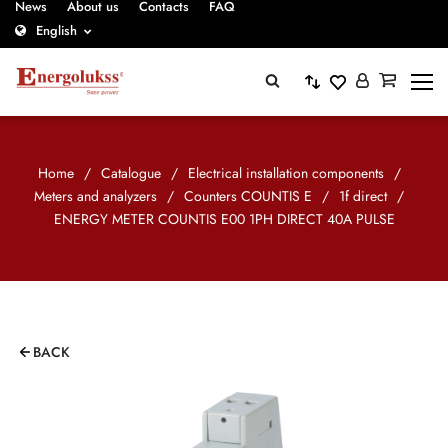
News
About us
Contacts
FAQ
English
Home
/
Catalogue
/
Electrical installation components
/
Meters and analyzers
/
Counters COUNTIS E
/
1f direct
/
ENERGY METER COUNTIS E00 1PH DIRECT 40A PULSE
BACK