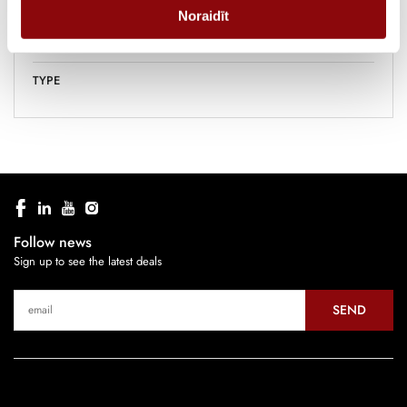
CURRENT, A
40
Noraidīt
POLE
1P
TYPE
Follow news
Sign up to see the latest deals
SEND