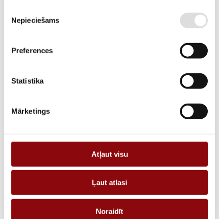
Piekrišanas
SKU
2848290186
Nepieciešams
izvēle
MANUFACTURER CODE
48290186
Preferences
DESCRIPTION
RJ45 cable for Digiware bus – Length 5 m
Statistika
ADD TO CART
Mārketings
Information
Atļaut visu
WEIGHT
0.2 kg
Ļaut atlasi
DIMENSIONS
150x150x25 cm
MANUFACTURER
SOCOMEC
Noraidīt