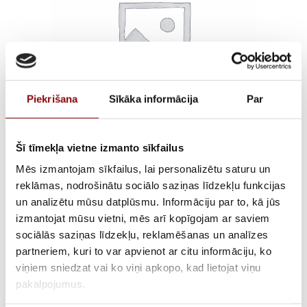
Piekrišana
Sīkāka informācija
Par
Šī tīmekļa vietne izmanto sīkfailus
DIGIWARE CABLE RJ45
Mēs izmantojam sīkfailus, lai personalizētu saturu un
reklāmas, nodrošinātu sociālo saziņas līdzekļu funkcijas
1X5M600 V INSULATED
un analizētu mūsu datplūsmu. Informāciju par to, kā jūs
izmantojat mūsu vietni, mēs arī kopīgojam ar saviem
– COPPER
sociālās saziņas līdzekļu, reklamēšanas un analīzes
partneriem, kuri to var apvienot ar citu informāciju, ko
€
22,80
Incl. VAT
viņiem sniedzat vai ko viņi apkopo, kad lietojat viņu
pakalpojumus.
AVAILABILITY
Available on backorder