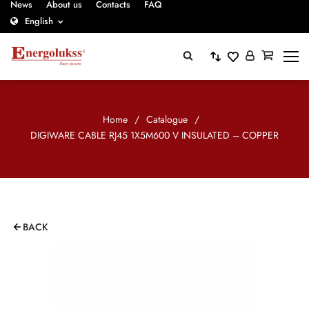
News
About us
Contacts
FAQ
English
Home
/
Catalogue
/
DIGIWARE CABLE RJ45 1X5M600 V INSULATED – COPPER
BACK