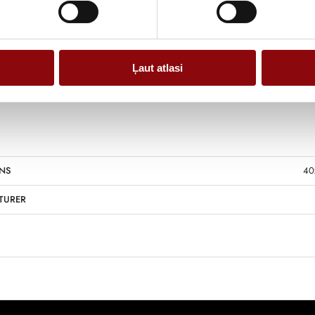
Ļaut atlasi
Information
NS
40
TURER