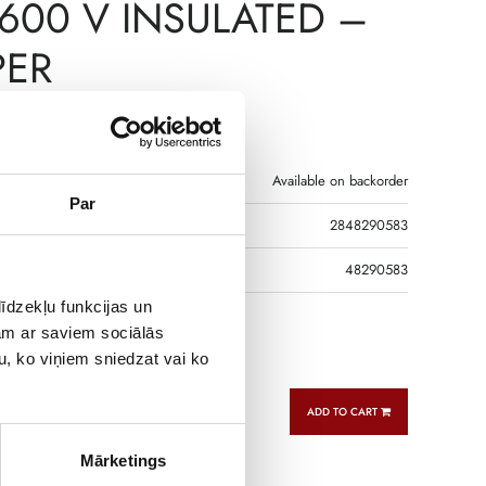
600 V INSULATED –
PER
€
13,96
T
Available on backorder
Par
2848290583
R CODE
48290583
īdzekļu funkcijas un
jam ar saviem sociālās
n cable 1m x3
u, ko viņiem sniedzat vai ko
ADD TO CART
Mārketings