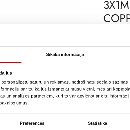
3X1M
COP
Incl. VA
AVAILABILITY
Sīkāka informācija
SKU
MANUFACTURE
failus
 personalizētu saturu un reklāmas, nodrošinātu sociālo saziņas l
DESCRIPTION
formāciju par to, kā jūs izmantojat mūsu vietni, mēs arī kopīgo
RJ12 connectio
s un analīzes partneriem, kuri to var apvienot ar citu informācij
u pakalpojumus.
Preferences
Statistika