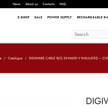
News
About us
Contacts
FAQ
E-SHOP
SALE
POWER SUPPLY
RECHARGEABLE BA
e
/
Catalogue
/
DIGIWARE CABLE RJ12 3X1M600 V INSULATED – C
DIGI