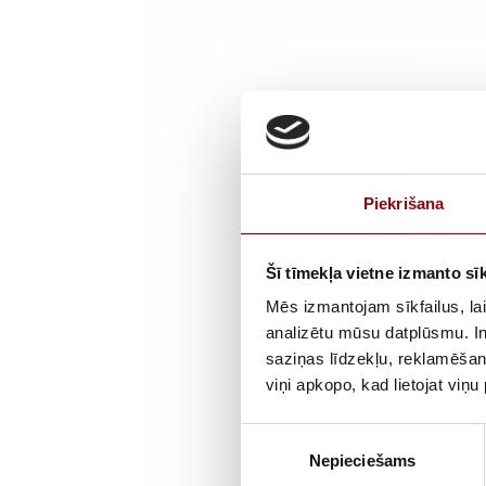
Piekrišana
Šī tīmekļa vietne izmanto sīk
Mēs izmantojam sīkfailus, lai
analizētu mūsu datplūsmu. In
saziņas līdzekļu, reklamēšana
viņi apkopo, kad lietojat viņ
Piekrišanas
Nepieciešams
izvēle