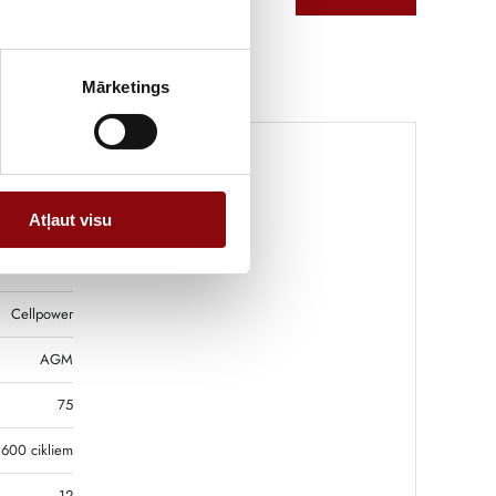
Mārketings
Atļaut visu
20 kg
6.8x21.5 cm
Cellpower
AGM
75
 600 cikliem
12