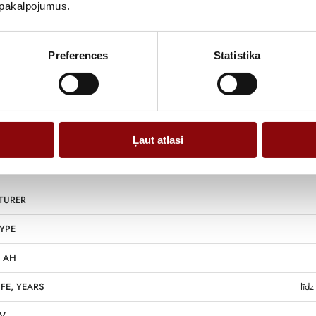
u pakalpojumus.
Preferences
Statistika
Information
Ļaut atlasi
NS
26x1
TURER
YPE
, AH
IFE, YEARS
līdz
 V