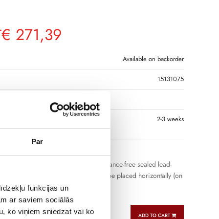
€
271,39
T
Available on backorder
15131075
R CODE
 IF THE PRODUCT IS
2-3 weeks
 IN RIGA
Par
anufactured by Cellpower are maintenance-free sealed lead-
with immobilized electrolyte. They can be placed horizontally (on
 operation.
īdzekļu funkcijas un
jam ar saviem sociālās
u, ko viņiem sniedzat vai ko
ADD TO CART