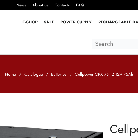
News
About us
Contacts
FAQ
E-SHOP
SALE
POWER SUPPLY
RECHARGEABLE BA
Home
/
Catalogue
/
Batteries
/
Cellpower CPX 75-12 12V 75Ah
Cellp