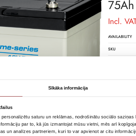
75Ah
Incl. VA
AVAILABILITY
SKU
MANUFACTURE
DELIVERY TIME
NOT IN STOCK
Sīkāka informācija
DESCRIPTION
The batteries m
failus
acid batteries 
their sides) for
 personalizētu saturu un reklāmas, nodrošinātu sociālo saziņas l
formāciju par to, kā jūs izmantojat mūsu vietni, mēs arī kopīgo
s un analīzes partneriem, kuri to var apvienot ar citu informācij