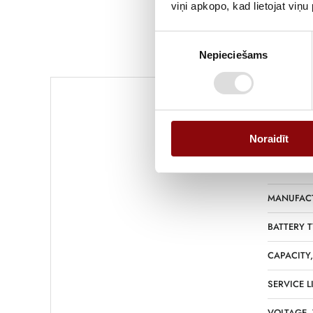
viņi apkopo, kad lietojat viņ
Piekrišanas
Nepieciešams
izvēle
Noraidīt
WEIGHT
DIMENSIO
MANUFAC
BATTERY T
CAPACITY
SERVICE L
VOLTAGE,