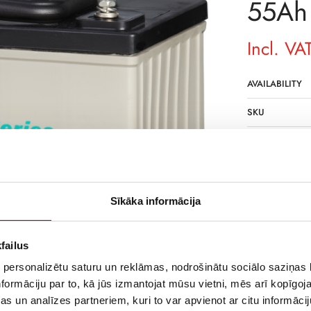
55Ah
Incl. VA
AVAILABILITY
SKU
MANUFACTURE
DELIVERY TIME
NOT IN STOCK
Sīkāka informācija
DESCRIPTION
The batteries m
failus
acid batteries 
their sides) for
 personalizētu saturu un reklāmas, nodrošinātu sociālo saziņas l
formāciju par to, kā jūs izmantojat mūsu vietni, mēs arī kopīgo
s un analīzes partneriem, kuri to var apvienot ar citu informācij