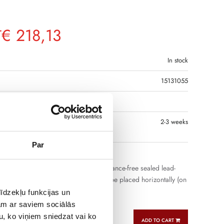
€
218,13
T
In stock
15131055
R CODE
 IF THE PRODUCT IS
2-3 weeks
 IN RIGA
Par
anufactured by Cellpower are maintenance-free sealed lead-
with immobilized electrolyte. They can be placed horizontally (on
 operation.
īdzekļu funkcijas un
jam ar saviem sociālās
u, ko viņiem sniedzat vai ko
ADD TO CART