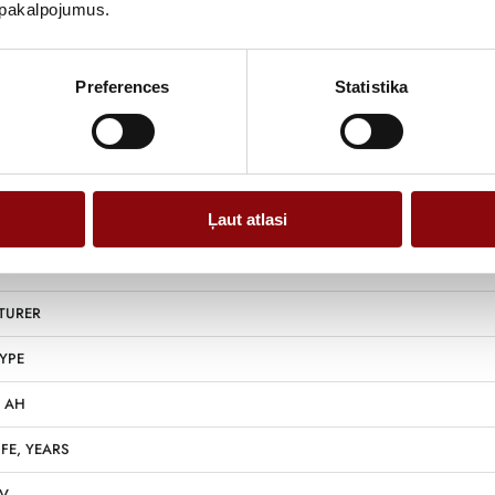
u pakalpojumus.
Preferences
Statistika
Information
Ļaut atlasi
NS
22.8x1
TURER
YPE
, AH
IFE, YEARS
 V