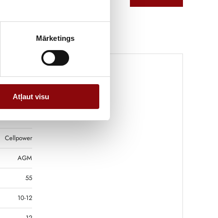
Mārketings
Atļaut visu
17.8 kg
3.9x20.2 cm
Cellpower
AGM
55
10-12
12