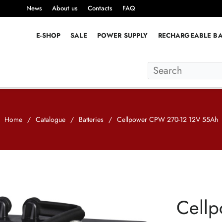
News
About us
Contacts
FAQ
E-SHOP
SALE
POWER SUPPLY
RECHARGEABLE BA
Home
/
Catalogue
/
Batteries
/
Cellpower CPW 270-12 12V 55Ah
Cell