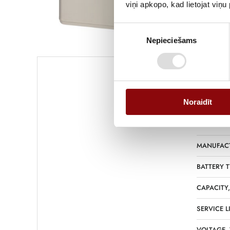
viņi apkopo, kad lietojat viņ
Piekrišanas
Nepieciešams
izvēle
Noraidīt
WEIGHT
DIMENSIO
MANUFAC
BATTERY T
CAPACITY
SERVICE L
VOLTAGE,